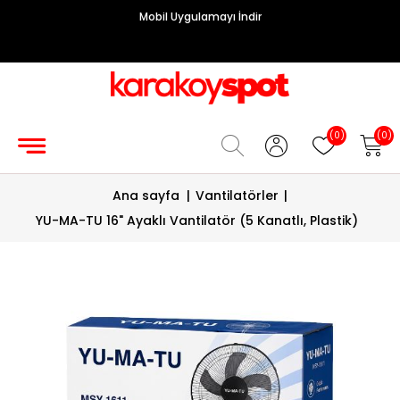
Mobil Uygulamayı İndir
Grup
Priz
Hırdavat/Makine
(0)
(0)
Sigorta/
Ana sayfa
|
Vantilatörler
|
Şalt
YU-MA-TU 16" Ayaklı Vantilatör (5 Kanatlı, Plastik)
Enerji
Kablosu
Diafon
Sistemleri
Vantilatörler