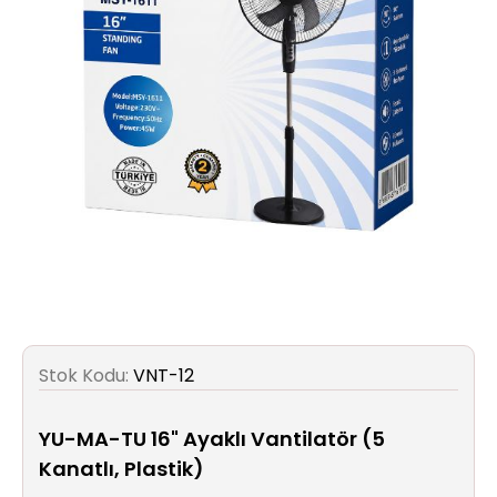
Aydınlatma
Anahtar/Grup
Priz
Zayıf
Akım
Kablosu
Elektrik
ve
Tesisat
Stok Kodu:
VNT-12
Elektrikli
Araç Şarj
YU-MA-TU 16" Ayaklı Vantilatör (5
İstasyonları
Kanatlı, Plastik)