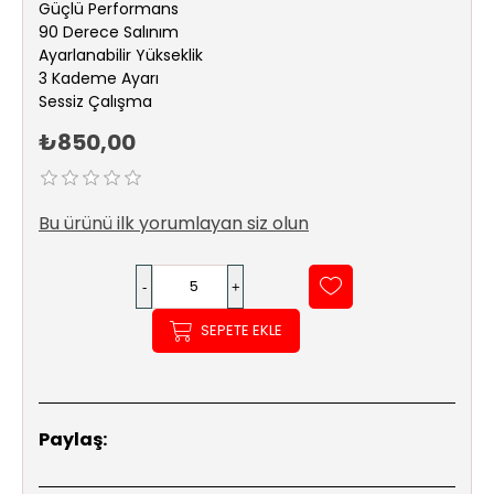
Güçlü Performans
Sıhhi
90 Derece Salınım
Tesisat
Ayarlanabilir Yükseklik
Sistemleri
3 Kademe Ayarı
Sessiz Çalışma
Ürün
₺850,00
Katalog/Liste
Fiyatları
Bu ürünü ilk yorumlayan siz olun
SEPETE EKLE
Paylaş: