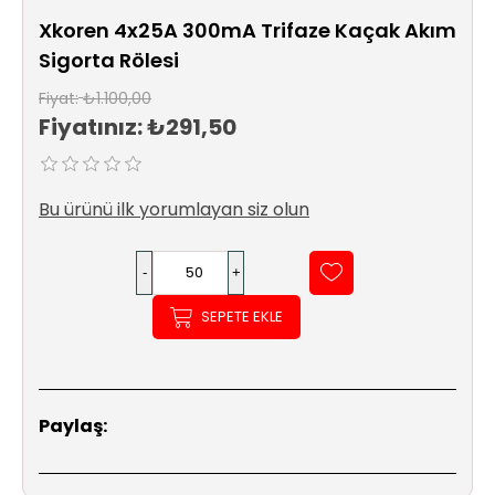
Sıhhi
Xkoren 4x25A 300mA Trifaze Kaçak Akım
Tesisat
Sigorta Rölesi
Sistemleri
Fiyat:
₺1.100,00
Ürün
Fiyatınız:
₺291,50
Katalog/Liste
Fiyatları
Bu ürünü ilk yorumlayan siz olun
SEPETE EKLE
Paylaş: