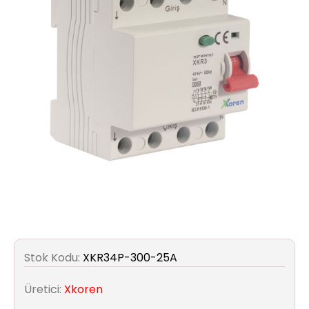
Aydınlatma
Anahtar/Grup
Priz
Zayıf
Akım
Kablosu
Elektrik
ve
Tesisat
Elektrikli
Stok Kodu:
XKR34P-300-25A
Araç Şarj
İstasyonları
Üretici:
Xkoren