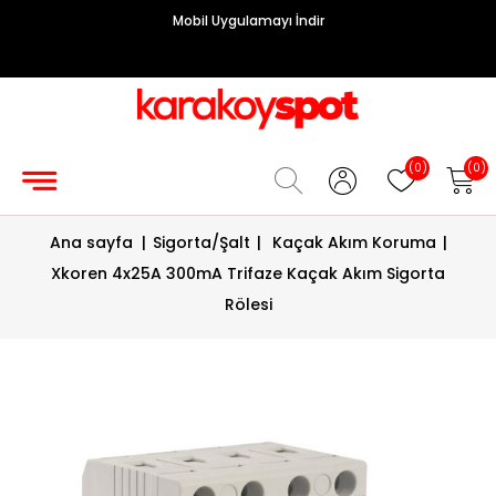
Mobil Uygulamayı İndir
Grup
Priz
Hırdavat/Makine
(0)
(0)
Sigorta/
Ana sayfa
|
Sigorta/Şalt
|
Kaçak Akım Koruma
|
Şalt
Xkoren 4x25A 300mA Trifaze Kaçak Akım Sigorta
Enerji
Rölesi
Kablosu
Diafon
Sistemleri
Vantilatörler