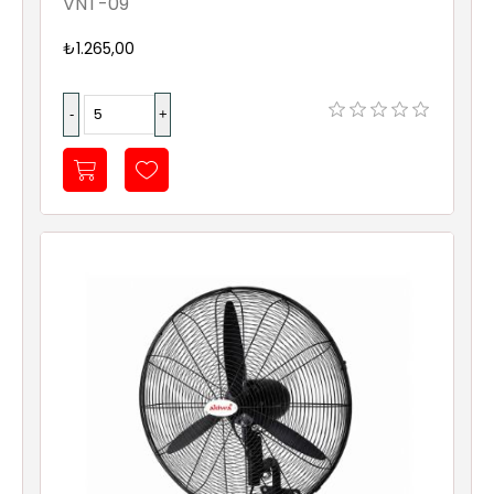
VNT-09
Sıhhi
Tesisat
₺1.265,00
Sistemleri
Ürün
Katalog/Liste
Fiyatları