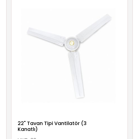
Aydınlatma
Anahtar/Grup
Priz
Zayıf
Akım
Kablosu
Elektrik
ve
Tesisat
Elektrikli
Araç Şarj
22" Tavan Tipi Vantilatör (3
İstasyonları
Kanatlı)