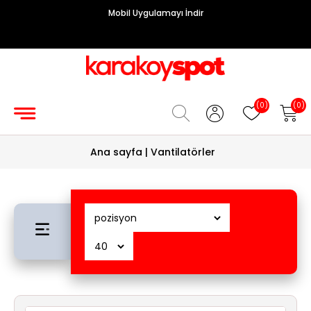
Mobil Uygulamayı İndir
Grup
Priz
Hırdavat/Makine
(0)
(0)
Sigorta/
Ana sayfa
|
Vantilatörler
Şalt
Enerji
Kablosu
Diafon
Sistemleri
Vantilatörler