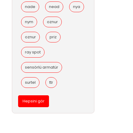
nade
nead
nya
nym
oznur
oznur
priz
ray spot
sensörlü armatür
surtel
ttr
Hepsini gör