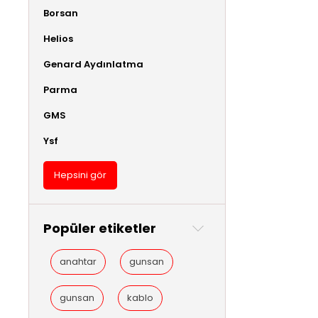
Borsan
Helios
Genard Aydınlatma
Parma
GMS
Ysf
Hepsini gör
Popüler etiketler
anahtar
gunsan
gunsan
kablo