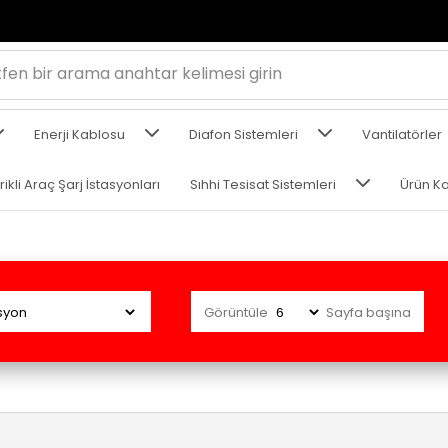
Enerji Kablosu
Diafon Sistemleri
Vantilatörler
rikli Araç Şarj İstasyonları
Sıhhi Tesisat Sistemleri
Ürün Ka
Görüntüle
Sayfa başına