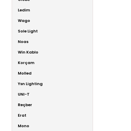
Ledim
Wago
Sole Light
Noas
Win Kablo
Korçam
Molled
Ysn Lighting
UNI-T
Reçber
Erat
Mono