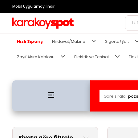
Mobil Uygulamayı İndir
Hızlı Sipariş
Hırdavat/Makine
Sigorta/Şalt
Zayıf Akım Kablosu
Elektrik ve Tesisat
Elekt
Göre sırala
Fiyata göre filtrele