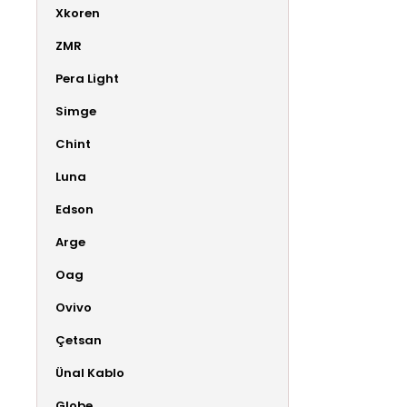
Xkoren
ZMR
Pera Light
Simge
Chint
Luna
Edson
Arge
Oag
Ovivo
Çetsan
Ünal Kablo
Globe