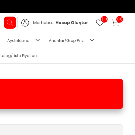
(0)
(0)
Merhaba,
Hesap Oluştur
Aydınlatma
Anahtar/Grup Priz
talog/Liste Fiyatları