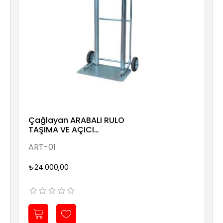
Çağlayan ARABALI RULO
TAŞIMA VE AÇICI
(250kgTaşımakapasiteli)
ART-01
1000x300mm
₺24.000,00