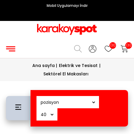
Mobil Uygulamayı İndir
Grup
Priz
Hırdavat/Makine
(0)
(0)
Sigorta/
Ana sayfa
|
Elektrik ve Tesisat
|
Şalt
Sektörel El Makasları
Enerji
Kablosu
Diafon
Sistemleri
Vantilatörler