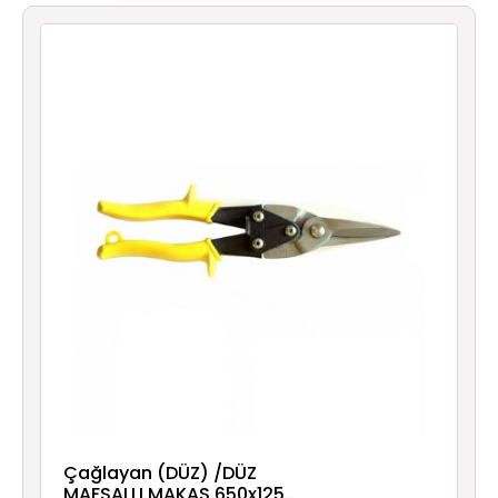
Aydınlatma
Anahtar/Grup
Priz
Zayıf
Akım
Kablosu
Elektrik
ve
Tesisat
Elektrikli
Araç Şarj
İstasyonları
Çağlayan (DÜZ) /DÜZ
MAFSALLI MAKAS 650x125