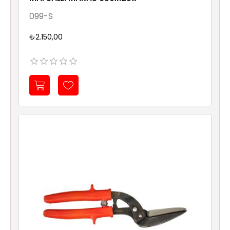
Sıhhi
1,5mm
099-S
Tesisat
Sistemleri
₺2.150,00
Ürün
Katalog/Liste
Fiyatları