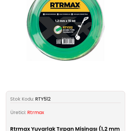
Aydınlatma
Anahtar/Grup
Priz
Zayıf
Akım
Kablosu
Elektrik
ve
Tesisat
Stok Kodu:
RTY512
Elektrikli
Araç Şarj
Üretici:
Rtrmax
İstasyonları
Rtrmax Yuvarlak Tırpan Misinası (1,2 mm