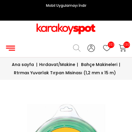
Mobil Uygulamayı İndir
Grup
Priz
Hırdavat/Makine
(0)
(0)
Sigorta/
Ana sayfa
|
Hırdavat/Makine
|
Bahçe Makineleri
|
Şalt
Rtrmax Yuvarlak Tırpan Misinası (1,2 mm x 15 m)
Enerji
Kablosu
Diafon
Sistemleri
Vantilatörler