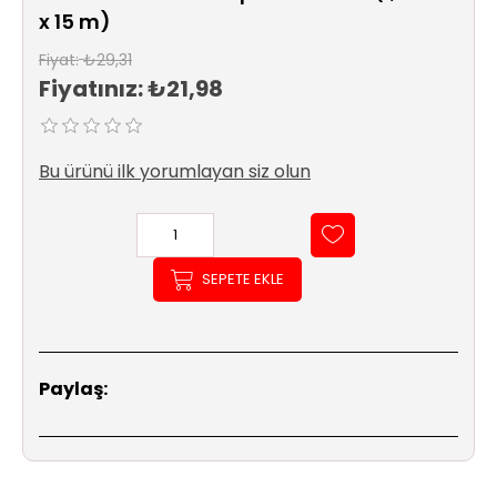
Sıhhi
x 15 m)
Tesisat
Sistemleri
Fiyat:
₺29,31
Fiyatınız:
₺21,98
Ürün
Katalog/Liste
Fiyatları
Bu ürünü ilk yorumlayan siz olun
SEPETE EKLE
Paylaş: