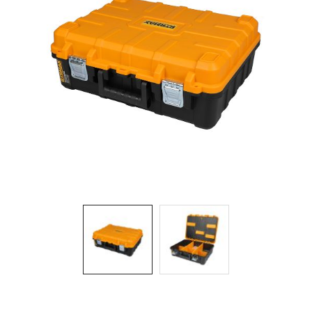
Aydınlatma
Anahtar/Grup
Priz
Zayıf
Akım
Kablosu
Elektrik
ve
Tesisat
Elektrikli
Araç Şarj
İstasyonları