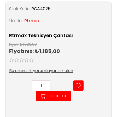
Sıhhi
Tesisat
Stok Kodu:
RCA4025
Sistemleri
Üretici:
Rtrmax
Ürün
Katalog/Liste
Rtrmax Teknisyen Çantası
Fiyatları
Fiyat:
₺1.580,00
Fiyatınız:
₺1.185,00
Bu ürünü ilk yorumlayan siz olun
SEPETE EKLE