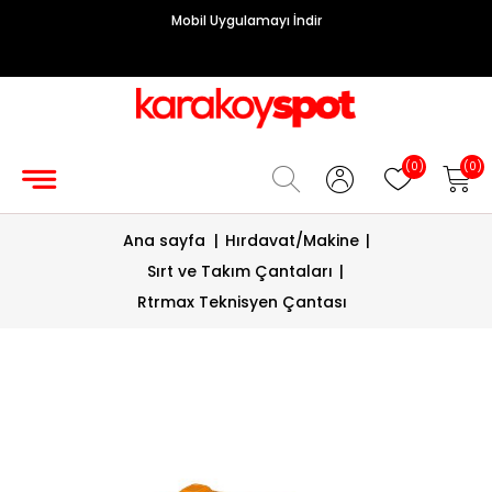
Mobil Uygulamayı İndir
Grup
Priz
Hırdavat/Makine
(0)
(0)
Sigorta/
Ana sayfa
|
Hırdavat/Makine
|
Şalt
Sırt ve Takım Çantaları
|
Enerji
Rtrmax Teknisyen Çantası
Kablosu
Diafon
Sistemleri
Vantilatörler