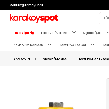
Mobil Uygulamayı İndir
Hızlı Sipariş
Hırdavat/Makine
Sigorta/Şalt
Zayıf Akım Kablosu
Elektrik ve Tesisat
Elekt
Ana sayfa
|
Hırdavat/Makine
|
Elektrikli Alet Akses