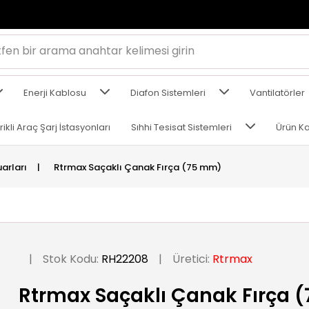
Enerji Kablosu
Diafon Sistemleri
Vantilatörler
rikli Araç Şarj İstasyonları
Sıhhi Tesisat Sistemleri
Ürün Ka
uarları
|
Rtrmax Saçaklı Çanak Fırça (75 mm)
|
Stok Kodu:
RH22208
|
Üretici:
Rtrmax
Rtrmax Saçaklı Çanak Fırça 