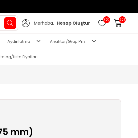
(0)
(0)
Merhaba,
Hesap Oluştur
Aydınlatma
Anahtar/Grup Priz
talog/Liste Fiyatları
(75 mm)