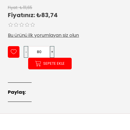
Fiyat:
₺111,65
Fiyatınız:
₺83,74
Bu ürünü ilk yorumlayan siz olun
SEPETE EKLE
Paylaş: