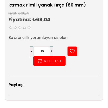
Sıhhi
Rtrmax Pimli Çanak Fırça (80 mm)
Tesisat
Sistemleri
Fiyat:
₺90,71
Fiyatınız:
₺68,04
Ürün
Katalog/Liste
Fiyatları
Bu ürünü ilk yorumlayan siz olun
SEPETE EKLE
Paylaş: