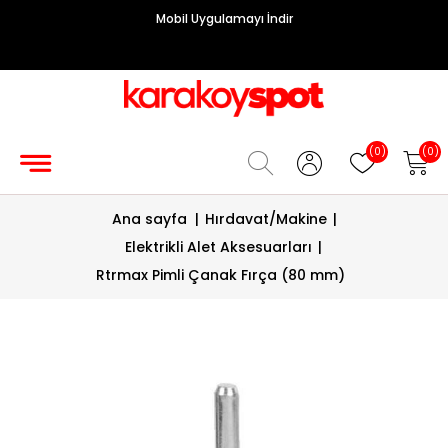
Mobil Uygulamayı İndir
Grup
Priz
Hırdavat/Makine
(0)
(0)
Sigorta/
Ana sayfa
|
Hırdavat/Makine
|
Şalt
Elektrikli Alet Aksesuarları
|
Enerji
Rtrmax Pimli Çanak Fırça (80 mm)
Kablosu
Diafon
Sistemleri
Vantilatörler