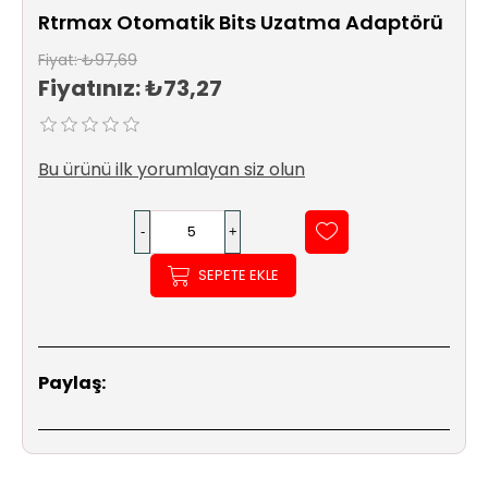
Sıhhi
Rtrmax Otomatik Bits Uzatma Adaptörü
Tesisat
Sistemleri
Fiyat:
₺97,69
Fiyatınız:
₺73,27
Ürün
Katalog/Liste
Fiyatları
Bu ürünü ilk yorumlayan siz olun
SEPETE EKLE
Paylaş: