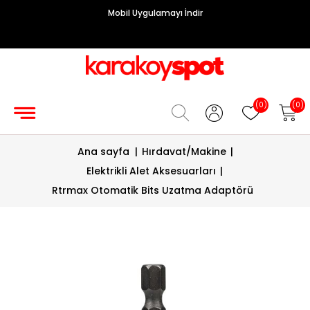
Mobil Uygulamayı İndir
Grup
Priz
Hırdavat/Makine
(0)
(0)
Sigorta/
Ana sayfa
|
Hırdavat/Makine
|
Şalt
Elektrikli Alet Aksesuarları
|
Enerji
Rtrmax Otomatik Bits Uzatma Adaptörü
Kablosu
Diafon
Sistemleri
Vantilatörler