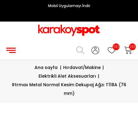
Mobil Uygulamayı İndir
Grup
Priz
Hırdavat/Makine
(0)
(0)
Sigorta/
Ana sayfa
|
Hırdavat/Makine
|
Şalt
Elektrikli Alet Aksesuarları
|
Enerji
Rtrmax Metal Normal Kesim Dekupaj Ağzı T118A (76
Kablosu
mm)
Diafon
Sistemleri
Vantilatörler