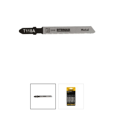
Aydınlatma
Anahtar/Grup
Priz
Zayıf
Akım
Kablosu
Elektrik
ve
Tesisat
Elektrikli
Araç Şarj
İstasyonları