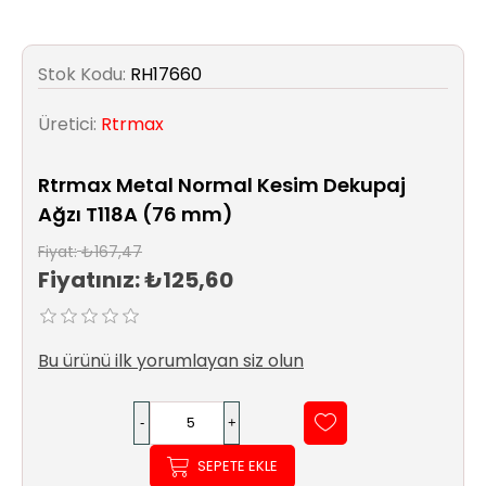
Sıhhi
Tesisat
Sistemleri
Stok Kodu:
RH17660
Ürün
Üretici:
Rtrmax
Katalog/Liste
Fiyatları
Rtrmax Metal Normal Kesim Dekupaj
Ağzı T118A (76 mm)
Fiyat:
₺167,47
Fiyatınız:
₺125,60
Bu ürünü ilk yorumlayan siz olun
SEPETE EKLE