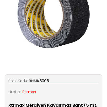
Aydınlatma
Anahtar/Grup
Priz
Zayıf
Akım
Kablosu
Elektrik
ve
Tesisat
Stok Kodu:
RNMK5005
Elektrikli
Araç Şarj
Üretici:
Rtrmax
İstasyonları
Rtrmax Merdiven Kaydırmaz Bant (5 mt.