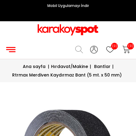
Mobil Uygulamayı İndir
Grup
Priz
Hırdavat/Makine
(0)
(0)
Sigorta/
Ana sayfa
|
Hırdavat/Makine
|
Bantlar
|
Şalt
Rtrmax Merdiven Kaydırmaz Bant (5 mt. x 50 mm)
Enerji
Kablosu
Diafon
Sistemleri
Vantilatörler