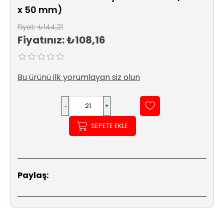
Sıhhi
x 50 mm)
Tesisat
Sistemleri
Fiyat:
₺144,21
Fiyatınız:
₺108,16
Ürün
Katalog/Liste
Fiyatları
Bu ürünü ilk yorumlayan siz olun
SEPETE EKLE
Paylaş: