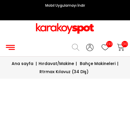
Mobil Uygulamayı İndir
Grup
Priz
Hırdavat/Makine
(0)
(0)
Sigorta/
Ana sayfa
|
Hırdavat/Makine
|
Bahçe Makineleri
|
Şalt
Rtrmax Kılavuz (34 Diş)
Enerji
Kablosu
Diafon
Sistemleri
Vantilatörler