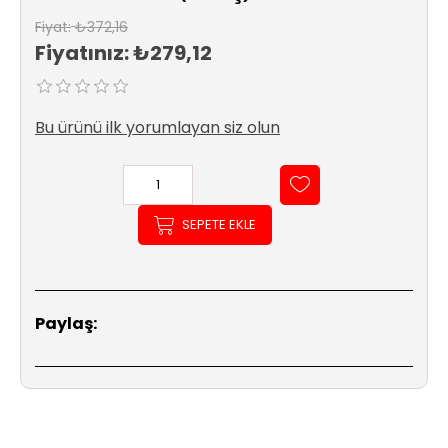
Sıhhi
Fiyat:
₺372,16
Tesisat
Fiyatınız:
₺279,12
Sistemleri
Ürün
Bu ürünü ilk yorumlayan siz olun
Katalog/Liste
Fiyatları
SEPETE EKLE
Paylaş: