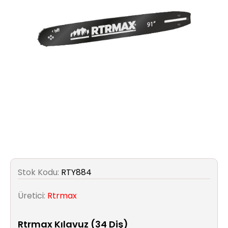
Aydınlatma
Anahtar/Grup
Priz
Zayıf
Akım
Kablosu
Elektrik
ve
Tesisat
Stok Kodu:
RTY884
Elektrikli
Araç Şarj
Üretici:
Rtrmax
İstasyonları
Rtrmax Kılavuz (34 Diş)