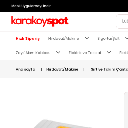
Mobil Uygulamayı İndir
Hızlı Sipariş
Hırdavat/Makine
Sigorta/Şalt
Zayıf Akım Kablosu
Elektrik ve Tesisat
Elekt
Ana sayfa
|
Hırdavat/Makine
|
Sırt ve Takım Çanta