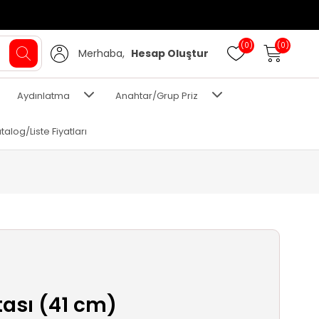
(0)
(0)
Merhaba,
Hesap Oluştur
Aydınlatma
Anahtar/Grup Priz
talog/Liste Fiyatları
ası (41 cm)