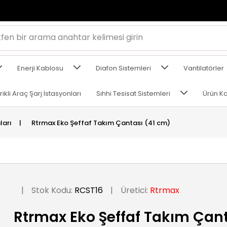
Enerji Kablosu
Diafon Sistemleri
Vantilatörler
rikli Araç Şarj İstasyonları
Sıhhi Tesisat Sistemleri
Ürün Ka
ları
|
Rtrmax Eko Şeffaf Takım Çantası (41 cm)
|
Stok Kodu:
RCST16
|
Üretici:
Rtrmax
Rtrmax Eko Şeffaf Takım Çant