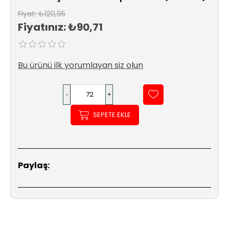
Sıhhi
Fiyat:
₺120,95
Tesisat
Fiyatınız:
₺90,71
Sistemleri
Ürün
Bu ürünü ilk yorumlayan siz olun
Katalog/Liste
Fiyatları
SEPETE EKLE
Paylaş: