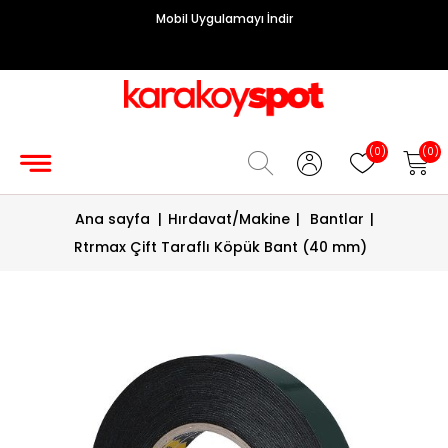
Mobil Uygulamayı İndir
Grup
Priz
Hırdavat/Makine
(0)
(0)
Sigorta/
Ana sayfa
|
Hırdavat/Makine
|
Bantlar
|
Şalt
Rtrmax Çift Taraflı Köpük Bant (40 mm)
Enerji
Kablosu
Diafon
Sistemleri
Vantilatörler