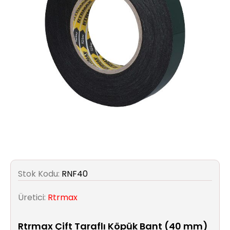
Aydınlatma
Anahtar/Grup
Priz
Zayıf
Akım
Kablosu
Elektrik
ve
Tesisat
Stok Kodu:
RNF40
Elektrikli
Araç Şarj
Üretici:
Rtrmax
İstasyonları
Rtrmax Çift Taraflı Köpük Bant (40 mm)