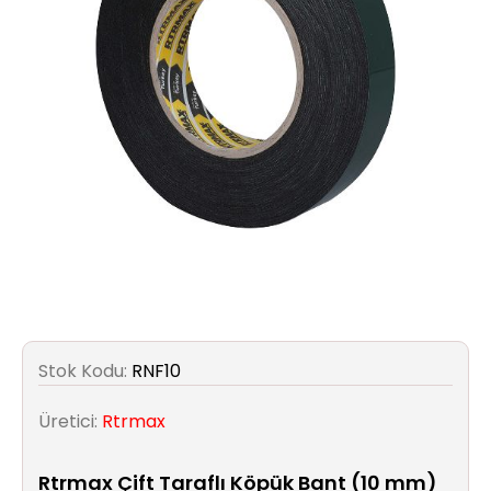
Aydınlatma
Anahtar/Grup
Priz
Zayıf
Akım
Kablosu
Elektrik
ve
Tesisat
Stok Kodu:
RNF10
Elektrikli
Araç Şarj
Üretici:
Rtrmax
İstasyonları
Rtrmax Çift Taraflı Köpük Bant (10 mm)