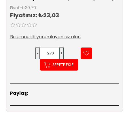
Sıhhi
Fiyat:
₺30,70
Tesisat
Fiyatınız:
₺23,03
Sistemleri
Ürün
Bu ürünü ilk yorumlayan siz olun
Katalog/Liste
Fiyatları
SEPETE EKLE
Paylaş: