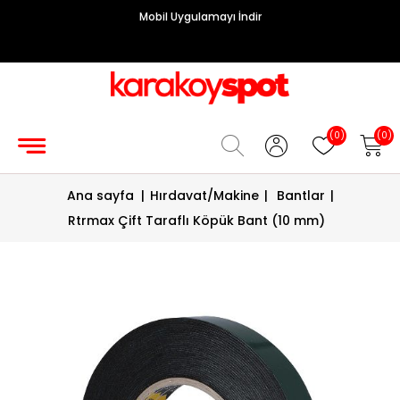
Mobil Uygulamayı İndir
Grup
Priz
Hırdavat/Makine
(0)
(0)
Sigorta/
Ana sayfa
|
Hırdavat/Makine
|
Bantlar
|
Şalt
Rtrmax Çift Taraflı Köpük Bant (10 mm)
Enerji
Kablosu
Diafon
Sistemleri
Vantilatörler