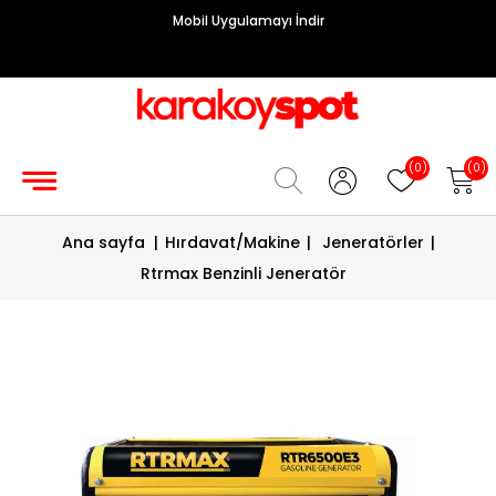
Mobil Uygulamayı İndir
Grup
Priz
Hırdavat/Makine
(0)
(0)
Sigorta/
Ana sayfa
|
Hırdavat/Makine
|
Jeneratörler
|
Şalt
Rtrmax Benzinli Jeneratör
Enerji
Kablosu
Diafon
Sistemleri
Vantilatörler