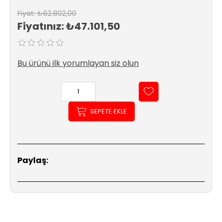
Sıhhi
Fiyat:
₺62.802,00
Tesisat
Fiyatınız:
₺47.101,50
Sistemleri
Ürün
Bu ürünü ilk yorumlayan siz olun
Katalog/Liste
Fiyatları
SEPETE EKLE
Paylaş: