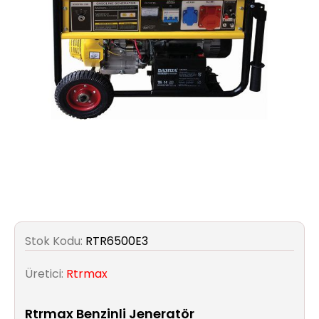
Aydınlatma
Anahtar/Grup
Priz
Zayıf
Akım
Kablosu
Elektrik
ve
Tesisat
Stok Kodu:
RTR6500E3
Elektrikli
Araç Şarj
Üretici:
Rtrmax
İstasyonları
Rtrmax Benzinli Jeneratör