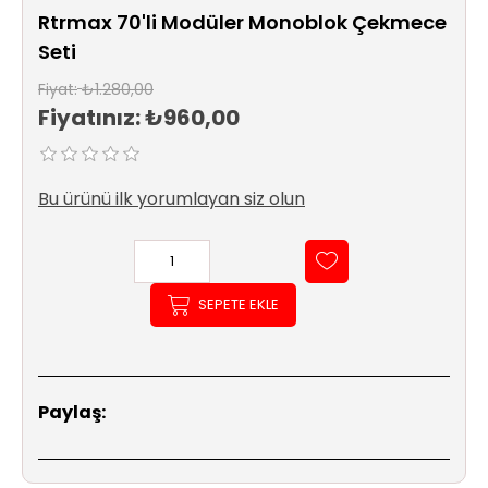
Sıhhi
Rtrmax 70'li Modüler Monoblok Çekmece
Tesisat
Seti
Sistemleri
Fiyat:
₺1.280,00
Fiyatınız:
₺960,00
Ürün
Katalog/Liste
Fiyatları
Bu ürünü ilk yorumlayan siz olun
SEPETE EKLE
Paylaş: