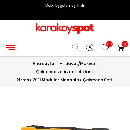
Mobil Uygulamayı İndir
Grup
Priz
Hırdavat/Makine
(0)
(0)
Sigorta/
Ana sayfa
|
Hırdavat/Makine
|
Şalt
Çekmece ve Avadanlıklar
|
Enerji
Rtrmax 70'li Modüler Monoblok Çekmece Seti
Kablosu
Diafon
Sistemleri
Vantilatörler