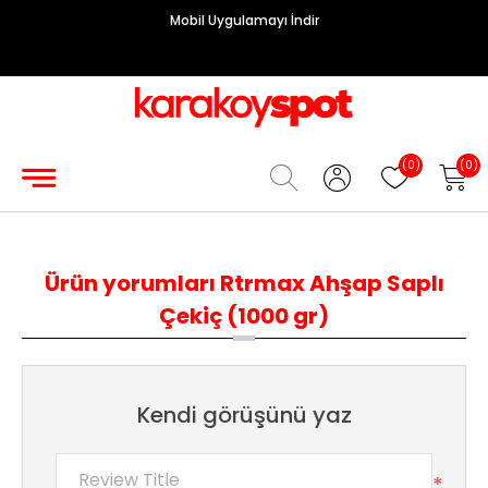
Mobil Uygulamayı İndir
Grup
Priz
Hırdavat/Makine
(0)
(0)
Sigorta/
Şalt
Ürün yorumları
Rtrmax Ahşap Saplı
Enerji
Çekiç (1000 gr)
Kablosu
Diafon
Sistemleri
Kendi görüşünü yaz
Vantilatörler
*