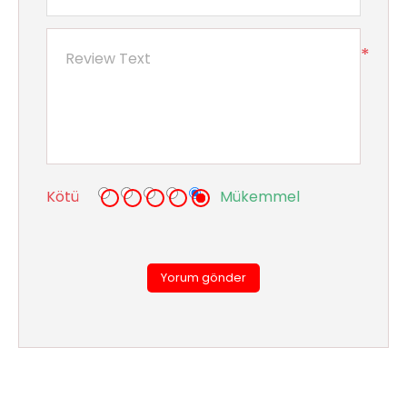
Aydınlatma
*
Anahtar/Grup
Priz
Zayıf
Akım
Kablosu
Kötü
Mükemmel
Elektrik
ve
Tesisat
Yorum gönder
Elektrikli
Araç Şarj
İstasyonları