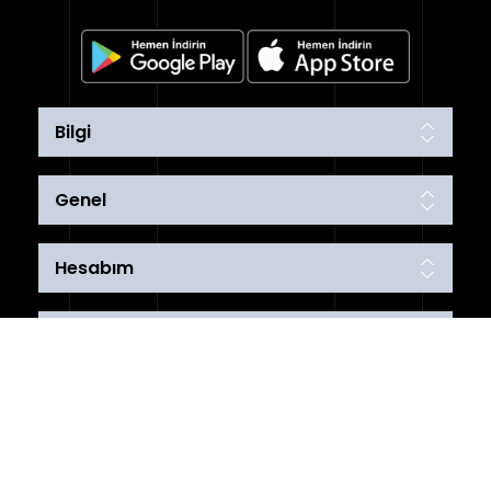
Bilgi
Genel
Hesabım
Bizi Takip Edin
Ödeme Yöntemleri