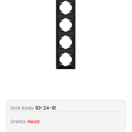
Aydınlatma
Anahtar/Grup
Priz
Zayıf
Akım
Kablosu
Elektrik
ve
Tesisat
Elektrikli
Stok Kodu:
93-24-91
Araç Şarj
İstasyonları
Üretici:
Nead