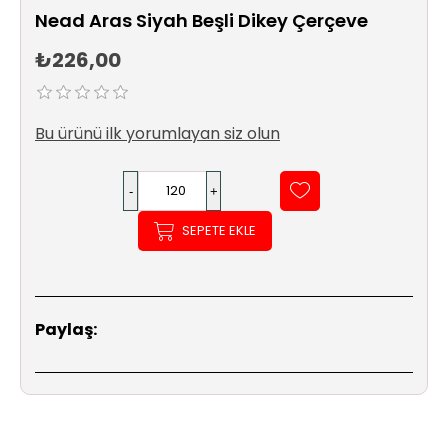
Sıhhi
Nead Aras Siyah Beşli Dikey Çerçeve
Tesisat
Sistemleri
₺226,00
Ürün
Katalog/Liste
Bu ürünü ilk yorumlayan siz olun
Fiyatları
SEPETE EKLE
Paylaş: