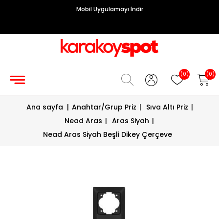
Mobil Uygulamayı İndir
Grup
Priz
Hırdavat/Makine
(0)
(0)
Sigorta/
Ana sayfa
|
Anahtar/Grup Priz
|
Sıva Altı Priz
|
Şalt
Nead Aras
|
Aras Siyah
|
Enerji
Nead Aras Siyah Beşli Dikey Çerçeve
Kablosu
Diafon
Sistemleri
Vantilatörler