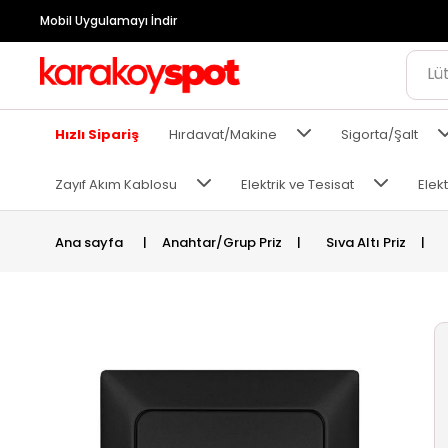
Mobil Uygulamayı İndir
Hızlı Sipariş
Hırdavat/Makine
Sigorta/Şalt
Zayıf Akım Kablosu
Elektrik ve Tesisat
Elekt
Ana sayfa
|
Anahtar/Grup Priz
|
Sıva Altı Priz
|