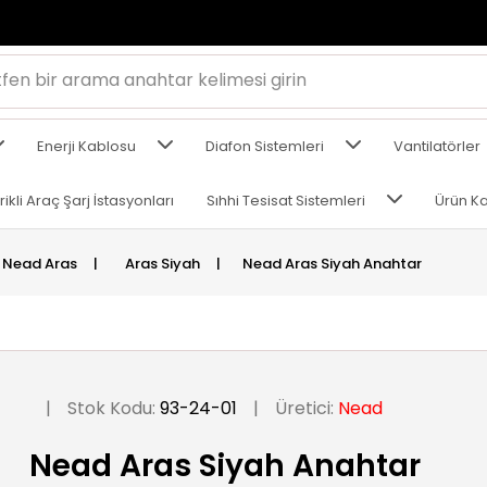
Enerji Kablosu
Diafon Sistemleri
Vantilatörler
rikli Araç Şarj İstasyonları
Sıhhi Tesisat Sistemleri
Ürün Ka
Nead Aras
|
Aras Siyah
|
Nead Aras Siyah Anahtar
|
Stok Kodu:
93-24-01
|
Üretici:
Nead
Nead Aras Siyah Anahtar