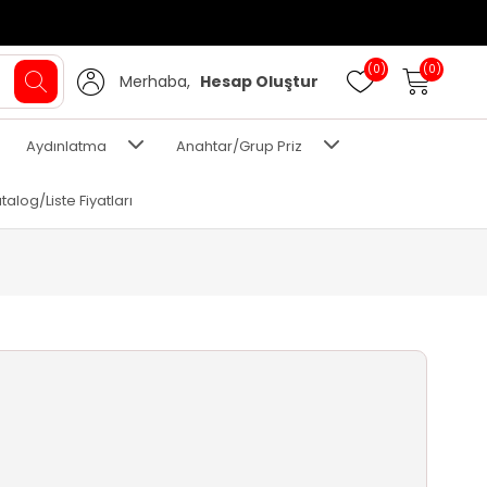
(0)
(0)
Merhaba,
Hesap Oluştur
Aydınlatma
Anahtar/Grup Priz
talog/Liste Fiyatları