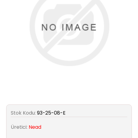
Aydınlatma
Anahtar/Grup
Priz
Zayıf
Akım
Kablosu
Elektrik
ve
Tesisat
Elektrikli
Stok Kodu:
93-25-08-E
Araç Şarj
İstasyonları
Üretici:
Nead