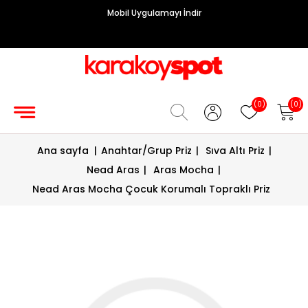
Mobil Uygulamayı İndir
Grup
Priz
Hırdavat/Makine
(0)
(0)
Sigorta/
Ana sayfa
|
Anahtar/Grup Priz
|
Sıva Altı Priz
|
Şalt
Nead Aras
|
Aras Mocha
|
Enerji
Nead Aras Mocha Çocuk Korumalı Topraklı Priz
Kablosu
Diafon
Sistemleri
Vantilatörler