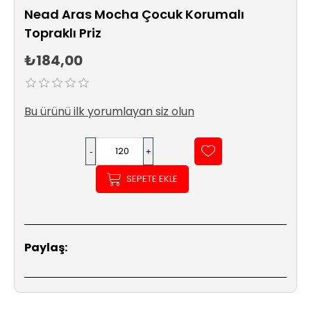
Sıhhi
Nead Aras Mocha Çocuk Korumalı
Tesisat
Topraklı Priz
Sistemleri
₺184,00
Ürün
Katalog/Liste
Fiyatları
Bu ürünü ilk yorumlayan siz olun
SEPETE EKLE
Paylaş: