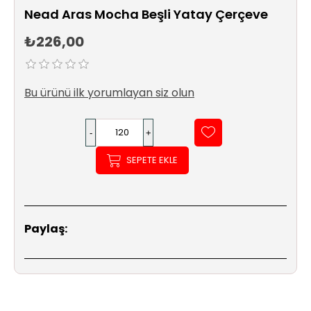
Sıhhi
Nead Aras Mocha Beşli Yatay Çerçeve
Tesisat
Sistemleri
₺226,00
Ürün
Katalog/Liste
Bu ürünü ilk yorumlayan siz olun
Fiyatları
SEPETE EKLE
Paylaş: