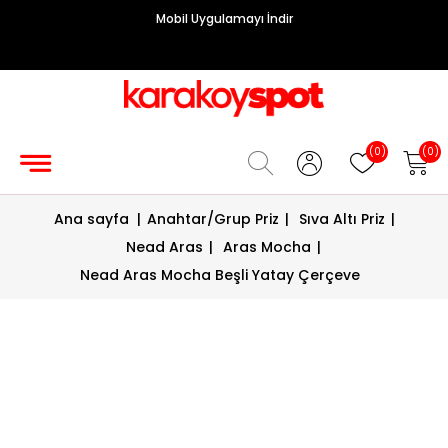
Mobil Uygulamayı İndir
Grup
Priz
Hırdavat/Makine
(0)
(0)
Sigorta/
Ana sayfa
|
Anahtar/Grup Priz
|
Sıva Altı Priz
|
Şalt
Nead Aras
|
Aras Mocha
|
Enerji
Nead Aras Mocha Beşli Yatay Çerçeve
Kablosu
Diafon
Sistemleri
Vantilatörler