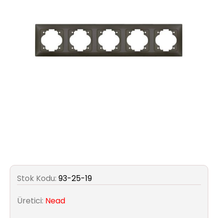
Aydınlatma
Anahtar/Grup
Priz
Zayıf
Akım
Kablosu
Elektrik
ve
Tesisat
Elektrikli
Stok Kodu:
93-25-19
Araç Şarj
İstasyonları
Üretici:
Nead