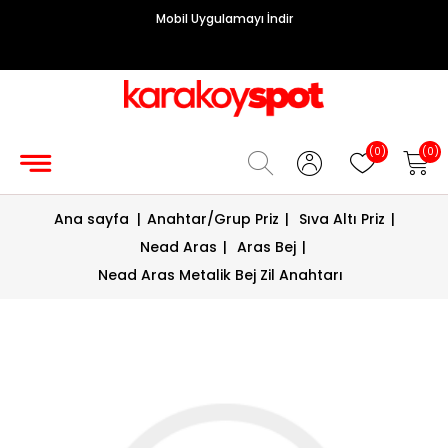
Mobil Uygulamayı İndir
Grup
Priz
Hırdavat/Makine
(0)
(0)
Sigorta/
Ana sayfa
|
Anahtar/Grup Priz
|
Sıva Altı Priz
|
Şalt
Nead Aras
|
Aras Bej
|
Enerji
Nead Aras Metalik Bej Zil Anahtarı
Kablosu
Diafon
Sistemleri
Vantilatörler