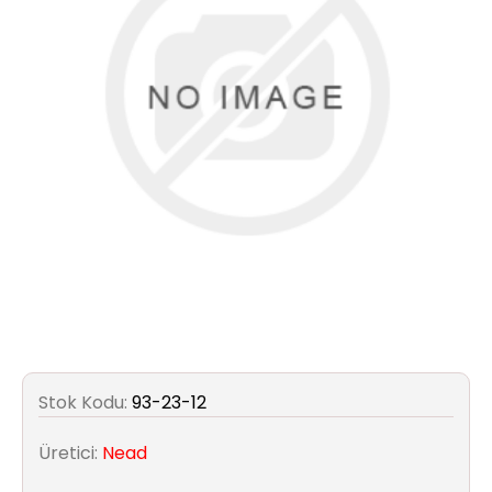
Aydınlatma
Anahtar/Grup
Priz
Zayıf
Akım
Kablosu
Elektrik
ve
Tesisat
Elektrikli
Stok Kodu:
93-23-12
Araç Şarj
İstasyonları
Üretici:
Nead