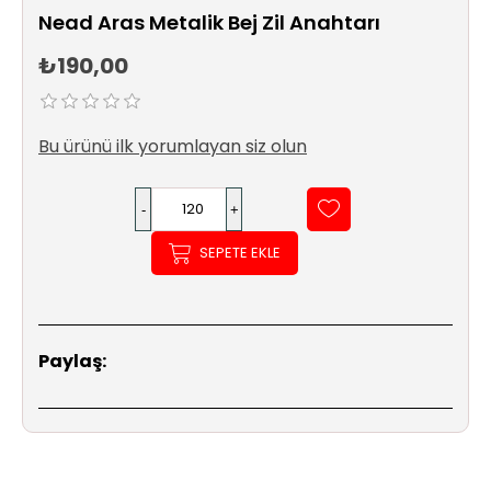
Sıhhi
Nead Aras Metalik Bej Zil Anahtarı
Tesisat
Sistemleri
₺190,00
Ürün
Katalog/Liste
Bu ürünü ilk yorumlayan siz olun
Fiyatları
SEPETE EKLE
Paylaş: