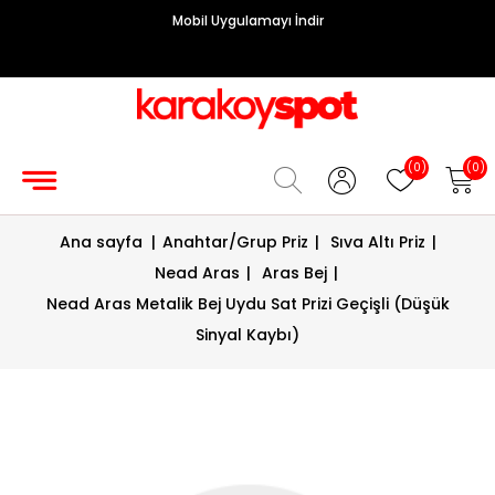
Mobil Uygulamayı İndir
Grup
Priz
Hırdavat/Makine
(0)
(0)
Sigorta/
Ana sayfa
|
Anahtar/Grup Priz
|
Sıva Altı Priz
|
Şalt
Nead Aras
|
Aras Bej
|
Enerji
Nead Aras Metalik Bej Uydu Sat Prizi Geçişli (Düşük
Kablosu
Sinyal Kaybı)
Diafon
Sistemleri
Vantilatörler