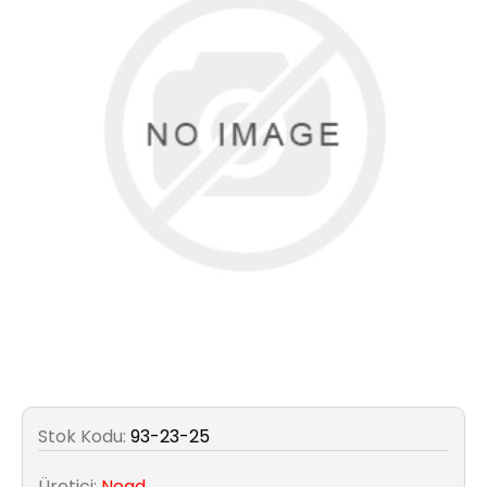
Aydınlatma
Anahtar/Grup
Priz
Zayıf
Akım
Kablosu
Elektrik
ve
Tesisat
Elektrikli
Araç Şarj
Stok Kodu:
93-23-25
İstasyonları
Üretici:
Nead