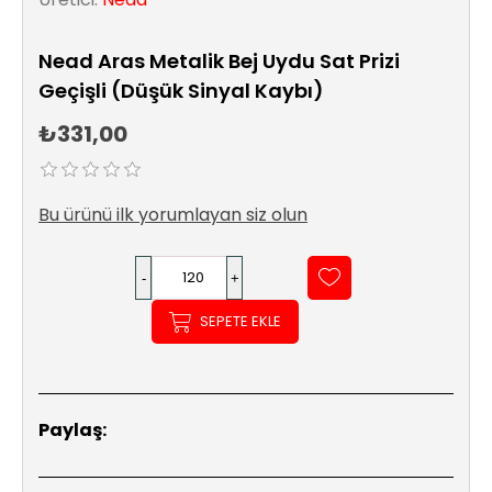
Sıhhi
Tesisat
Nead Aras Metalik Bej Uydu Sat Prizi
Sistemleri
Geçişli (Düşük Sinyal Kaybı)
Ürün
₺331,00
Katalog/Liste
Fiyatları
Bu ürünü ilk yorumlayan siz olun
SEPETE EKLE
Paylaş: