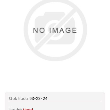
Aydınlatma
Anahtar/Grup
Priz
Zayıf
Akım
Kablosu
Elektrik
ve
Tesisat
Elektrikli
Araç Şarj
Stok Kodu:
93-23-24
İstasyonları
Üretici:
Nead