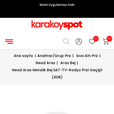
Mobil Uygulamayı İndir
Grup
Priz
Hırdavat/Makine
(0)
(0)
Sigorta/
Ana sayfa
|
Anahtar/Grup Priz
|
Sıva Altı Priz
|
Şalt
Nead Aras
|
Aras Bej
|
Enerji
Nead Aras Metalik Bej SAT-TV-Radyo Prizi Geçişli
Kablosu
(4DB)
Diafon
Sistemleri
Vantilatörler