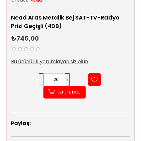
Sıhhi
Tesisat
Nead Aras Metalik Bej SAT-TV-Radyo
Sistemleri
Prizi Geçişli (4DB)
Ürün
₺746,00
Katalog/Liste
Fiyatları
Bu ürünü ilk yorumlayan siz olun
SEPETE EKLE
Paylaş: