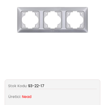
Aydınlatma
Anahtar/Grup
Priz
Zayıf
Akım
Kablosu
Elektrik
ve
Tesisat
Elektrikli
Stok Kodu:
93-22-17
Araç Şarj
İstasyonları
Üretici:
Nead