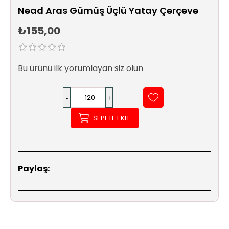
Sıhhi
Nead Aras Gümüş Üçlü Yatay Çerçeve
Tesisat
Sistemleri
₺155,00
Ürün
Katalog/Liste
Bu ürünü ilk yorumlayan siz olun
Fiyatları
SEPETE EKLE
Paylaş: