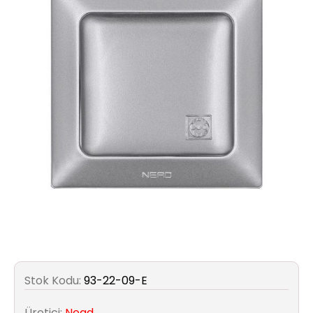
Aydınlatma
Anahtar/Grup
Priz
Zayıf
Akım
Kablosu
Elektrik
ve
Tesisat
Elektrikli
Araç Şarj
Stok Kodu:
93-22-09-E
İstasyonları
Üretici:
Nead