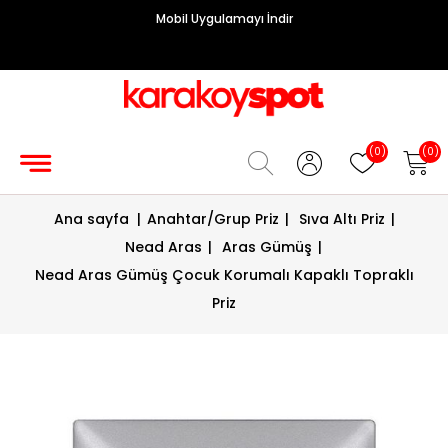
Mobil Uygulamayı İndir
Grup
Priz
Hırdavat/Makine
(0)
(0)
Sigorta/
Ana sayfa
|
Anahtar/Grup Priz
|
Sıva Altı Priz
|
Şalt
Nead Aras
|
Aras Gümüş
|
Enerji
Nead Aras Gümüş Çocuk Korumalı Kapaklı Topraklı
Kablosu
Priz
Diafon
Sistemleri
Vantilatörler