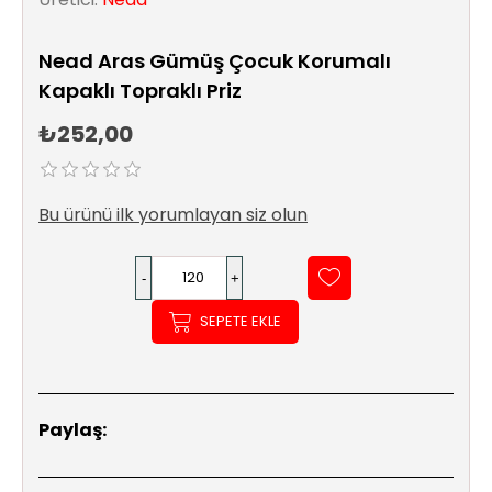
Sıhhi
Tesisat
Nead Aras Gümüş Çocuk Korumalı
Sistemleri
Kapaklı Topraklı Priz
Ürün
₺252,00
Katalog/Liste
Fiyatları
Bu ürünü ilk yorumlayan siz olun
SEPETE EKLE
Paylaş: