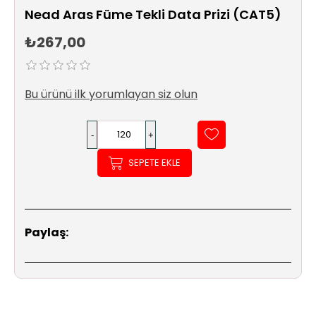
Sıhhi
Nead Aras Füme Tekli Data Prizi (CAT5)
Tesisat
Sistemleri
₺267,00
Ürün
Katalog/Liste
Bu ürünü ilk yorumlayan siz olun
Fiyatları
SEPETE EKLE
Paylaş: