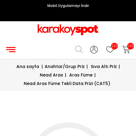
Mobil Uygulamayı İndir
Grup
Priz
Hırdavat/Makine
(0)
(0)
Sigorta/
Ana sayfa
|
Anahtar/Grup Priz
|
Sıva Altı Priz
|
Şalt
Nead Aras
|
Aras Füme
|
Enerji
Nead Aras Füme Tekli Data Prizi (CAT5)
Kablosu
Diafon
Sistemleri
Vantilatörler