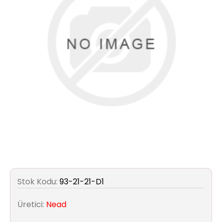
Aydınlatma
Anahtar/Grup
Priz
Zayıf
Akım
Kablosu
Elektrik
ve
Tesisat
Elektrikli
Stok Kodu:
93-21-21-D1
Araç Şarj
İstasyonları
Üretici:
Nead