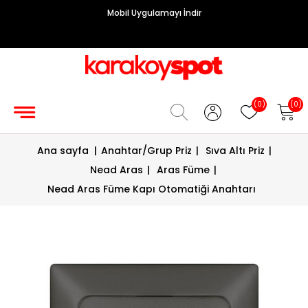
Mobil Uygulamayı İndir
Grup
Priz
Hırdavat/Makine
(0)
(0)
Sigorta/
Ana sayfa
|
Anahtar/Grup Priz
|
Sıva Altı Priz
|
Şalt
Nead Aras
|
Aras Füme
|
Enerji
Nead Aras Füme Kapı Otomatiği Anahtarı
Kablosu
Diafon
Sistemleri
Vantilatörler