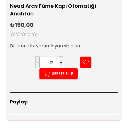
Sıhhi
Nead Aras Füme Kapı Otomatiği
Tesisat
Anahtarı
Sistemleri
₺190,00
Ürün
Katalog/Liste
Fiyatları
Bu ürünü ilk yorumlayan siz olun
SEPETE EKLE
Paylaş: