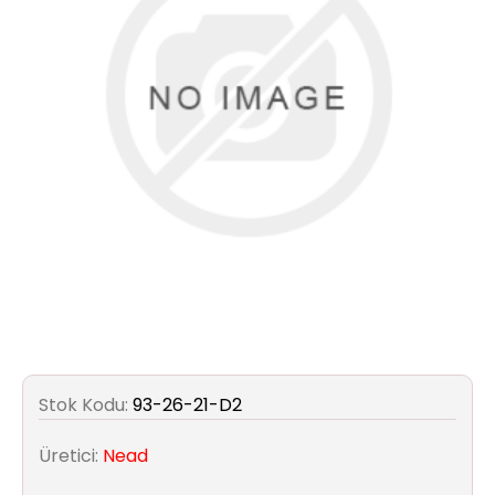
Aydınlatma
Anahtar/Grup
Priz
Zayıf
Akım
Kablosu
Elektrik
ve
Tesisat
Elektrikli
Stok Kodu:
93-26-21-D2
Araç Şarj
İstasyonları
Üretici:
Nead