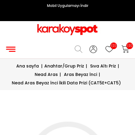
Mobil Uygulamayı İndir
Grup
Priz
Hırdavat/Makine
(0)
(0)
Sigorta/
Ana sayfa
|
Anahtar/Grup Priz
|
Sıva Altı Priz
|
Şalt
Nead Aras
|
Aras Beyaz İnci
|
Enerji
Nead Aras Beyaz İnci İkili Data Prizi (CAT5E+CAT5)
Kablosu
Diafon
Sistemleri
Vantilatörler