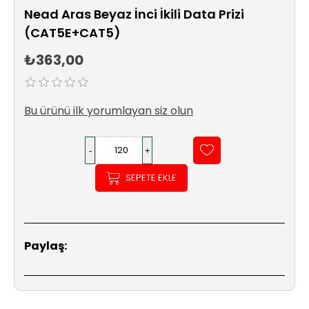
Sıhhi
Nead Aras Beyaz İnci İkili Data Prizi
Tesisat
(CAT5E+CAT5)
Sistemleri
₺363,00
Ürün
Katalog/Liste
Fiyatları
Bu ürünü ilk yorumlayan siz olun
SEPETE EKLE
Paylaş: