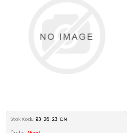
Aydınlatma
Anahtar/Grup
Priz
Zayıf
Akım
Kablosu
Elektrik
ve
Tesisat
Elektrikli
Araç Şarj
Stok Kodu:
93-26-23-DN
İstasyonları
Üretici:
Nead