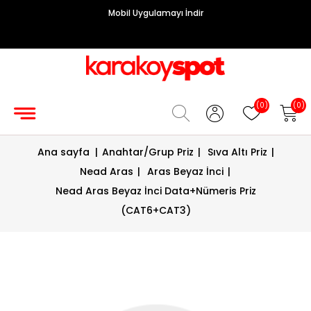
Mobil Uygulamayı İndir
Grup
Priz
Hırdavat/Makine
(0)
(0)
Sigorta/
Ana sayfa
|
Anahtar/Grup Priz
|
Sıva Altı Priz
|
Şalt
Nead Aras
|
Aras Beyaz İnci
|
Enerji
Nead Aras Beyaz İnci Data+Nümeris Priz
Kablosu
(CAT6+CAT3)
Diafon
Sistemleri
Vantilatörler