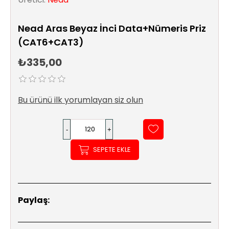
Sıhhi
Tesisat
Nead Aras Beyaz İnci Data+Nümeris Priz
Sistemleri
(CAT6+CAT3)
Ürün
₺335,00
Katalog/Liste
Fiyatları
Bu ürünü ilk yorumlayan siz olun
SEPETE EKLE
Paylaş: