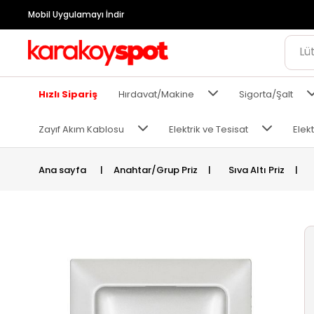
Mobil Uygulamayı İndir
Hızlı Sipariş
Hırdavat/Makine
Sigorta/Şalt
Zayıf Akım Kablosu
Elektrik ve Tesisat
Elekt
Ana sayfa
|
Anahtar/Grup Priz
|
Sıva Altı Priz
|