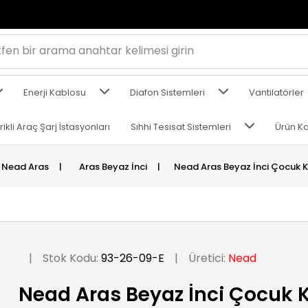
Enerji Kablosu
Diafon Sistemleri
Vantilatörler
rikli Araç Şarj İstasyonları
Sıhhi Tesisat Sistemleri
Ürün Ka
Nead Aras
|
Aras Beyaz İnci
|
Nead Aras Beyaz İnci Çocuk K
|
Stok Kodu:
93-26-09-E
|
Üretici:
Nead
Nead Aras Beyaz İnci Çocuk 