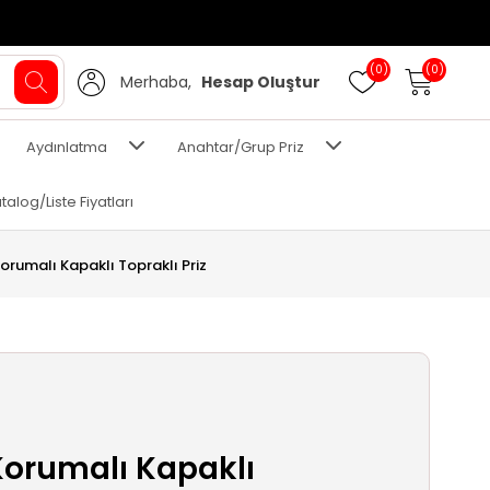
(0)
(0)
Merhaba,
Hesap Oluştur
Aydınlatma
Anahtar/Grup Priz
talog/Liste Fiyatları
orumalı Kapaklı Topraklı Priz
Korumalı Kapaklı