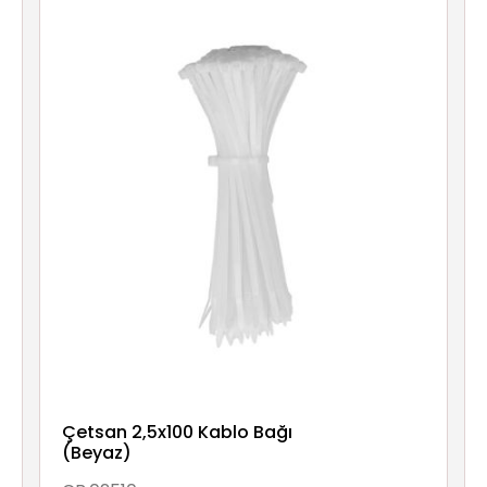
Aydınlatma
Anahtar/Grup
Priz
Zayıf
Akım
Kablosu
Elektrik
ve
Tesisat
Elektrikli
Araç Şarj
Çetsan 2,5x100 Kablo Bağı
İstasyonları
(Beyaz)