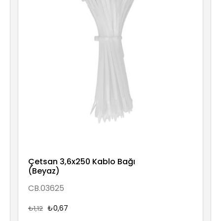
Çetsan 3,6x250 Kablo Bağı
(Beyaz)
CB.03625
₺0,67
₺1,12