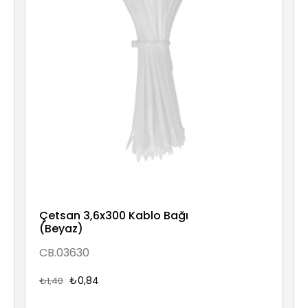
Çetsan 3,6x300 Kablo Bağı
(Beyaz)
CB.03630
₺0,84
₺1,40