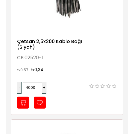
Çetsan 2,5x200 Kablo Bağı
(Siyah)
CB.02520-1
₺0,34
₺0,57