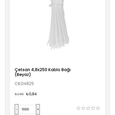
Çetsan 4,8x250 Kablo Bağı
(Beyaz)
CB.04825
₺0,84
₺1,40