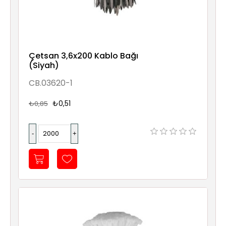
Çetsan 3,6x200 Kablo Bağı
(Siyah)
CB.03620-1
₺0,51
₺0,85