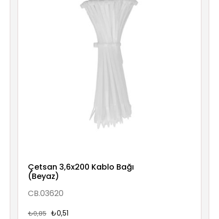
Çetsan 3,6x200 Kablo Bağı
(Beyaz)
CB.03620
₺0,51
₺0,85