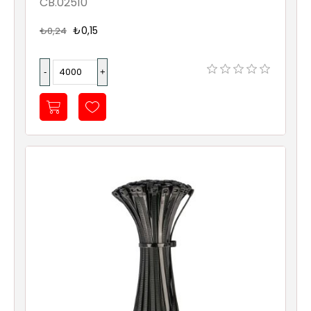
CB.02510
Sıhhi
Tesisat
₺0,15
₺0,24
Sistemleri
Ürün
Katalog/Liste
Fiyatları