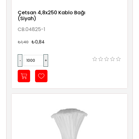
Çetsan 4,8x250 Kablo Bağı
(Siyah)
CB.04825-1
₺0,84
₺1,40