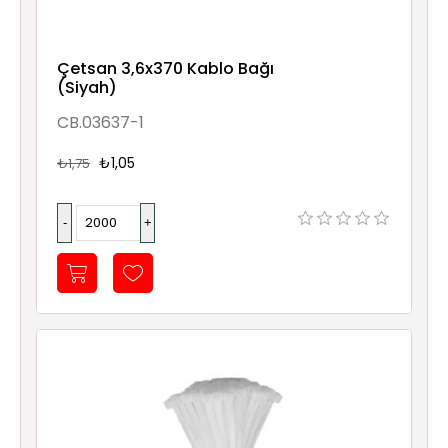
Çetsan 3,6x370 Kablo Bağı
(Siyah)
CB.03637-1
₺1,05
₺1,75