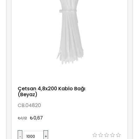
Çetsan 4,8x200 Kablo Bağı
(Beyaz)
CB.04820
₺0,67
₺1,12