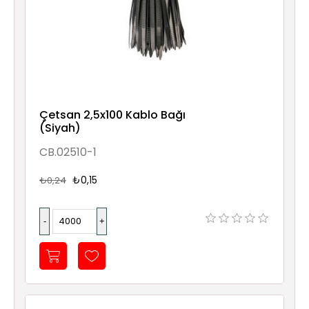
Çetsan 2,5x100 Kablo Bağı
(Siyah)
CB.02510-1
₺0,15
₺0,24