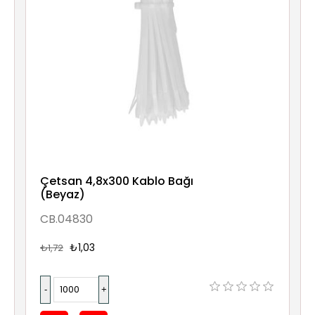
Çetsan 4,8x300 Kablo Bağı
(Beyaz)
CB.04830
₺1,03
₺1,72