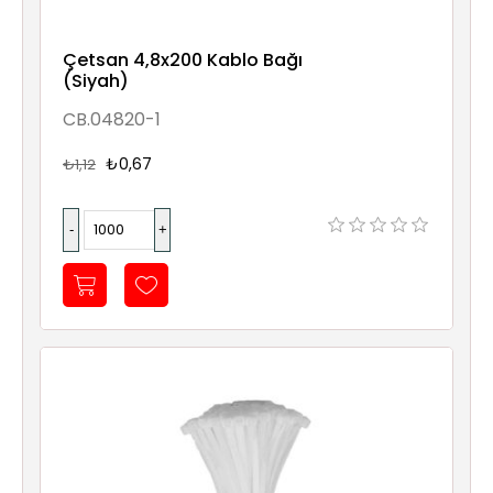
Çetsan 4,8x200 Kablo Bağı
(Siyah)
CB.04820-1
₺0,67
₺1,12