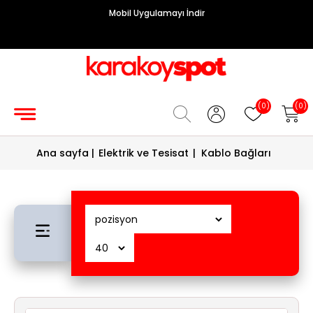
Mobil Uygulamayı İndir
Grup
Priz
Hırdavat/Makine
(0)
(0)
Sigorta/
Ana sayfa
|
Elektrik ve Tesisat
|
Kablo Bağları
Şalt
Enerji
Kablosu
Diafon
Sistemleri
Vantilatörler