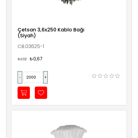
Çetsan 3,6x250 Kablo Bağı
(Siyah)
CB.03625-1
₺0,67
₺1,12