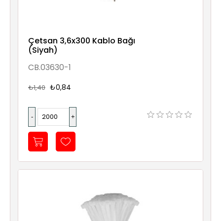
Çetsan 3,6x300 Kablo Bağı
(Siyah)
CB.03630-1
₺0,84
₺1,40