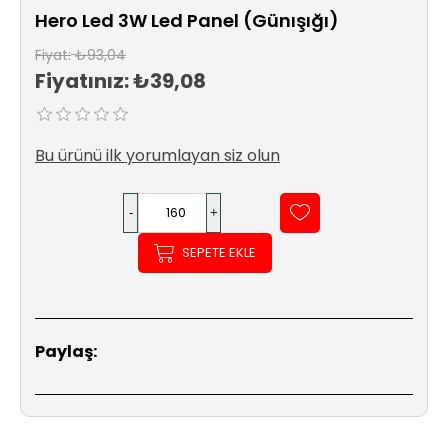
Sıhhi
Hero Led 3W Led Panel (Günışığı)
Tesisat
Sistemleri
Fiyat:
₺93,04
Fiyatınız:
₺39,08
Ürün
Katalog/Liste
Fiyatları
Bu ürünü ilk yorumlayan siz olun
SEPETE EKLE
Paylaş: