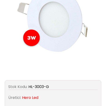
Aydınlatma
Anahtar/Grup
Priz
Zayıf
Akım
Kablosu
Elektrik
ve
Tesisat
Elektrikli
Stok Kodu:
HL-3003-G
Araç Şarj
İstasyonları
Üretici:
Hero Led