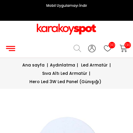
Mobil Uygulamayı İndir
Grup
Priz
Hırdavat/Makine
(0)
(0)
Sigorta/
Ana sayfa
|
Aydınlatma
|
Led Armatür
|
Şalt
Sıva Altı Led Armatür
|
Enerji
Hero Led 3W Led Panel (Günışığı)
Kablosu
Diafon
Sistemleri
Vantilatörler