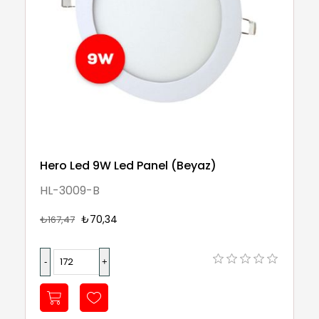
Hero Led 9W Led Panel (Beyaz)
HL-3009-B
₺70,34
₺167,47