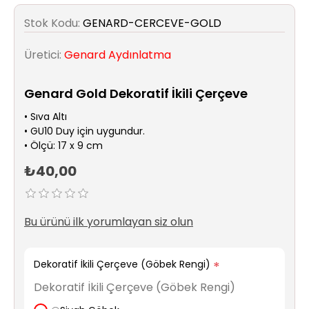
Sıhhi
Tesisat
Stok Kodu:
GENARD-CERCEVE-GOLD
Sistemleri
Üretici:
Genard Aydınlatma
Ürün
Katalog/Liste
Genard Gold Dekoratif İkili Çerçeve
Fiyatları
• Sıva Altı
• GU10 Duy için uygundur.
• Ölçü: 17 x 9 cm
₺40,00
Bu ürünü ilk yorumlayan siz olun
Dekoratif İkili Çerçeve (Göbek Rengi)
*
Dekoratif İkili Çerçeve (Göbek Rengi)