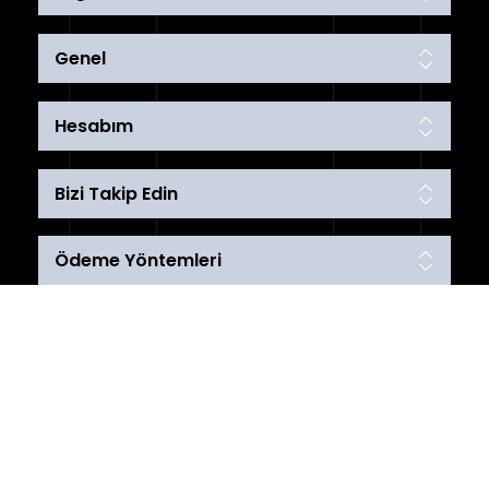
Genel
Hesabım
Bizi Takip Edin
Ödeme Yöntemleri
Telif hakkı © 2026 karakoyspot. Tüm hakları saklıdır.
Powered by
nopCommerce