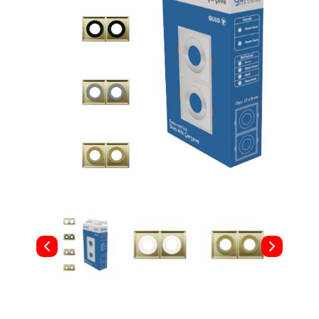
Aydınlatma
Anahtar/Grup
Priz
Zayıf
Akım
Kablosu
Elektrik
ve
Tesisat
Elektrikli
Araç Şarj
İstasyonları