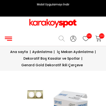
Mobil Uygulamayı İndir
Grup
Priz
Hırdavat/Makine
(0)
(0)
Sigorta/
Ana sayfa
|
Aydınlatma
|
İç Mekan Aydınlatma
|
Şalt
Dekoratif Boş Kasalar ve Spotlar
|
Enerji
Genard Gold Dekoratif İkili Çerçeve
Kablosu
Diafon
Sistemleri
Vantilatörler