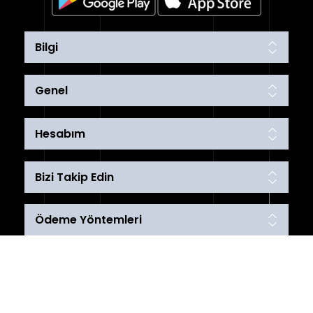
Sıhhi
Tesisat
Sistemleri
Bilgi
Ürün
Genel
Katalog/Liste
Fiyatları
Hesabım
Bizi Takip Edin
Ödeme Yöntemleri
Telif hakkı © 2026 karakoyspot. Tüm hakları saklıdır.