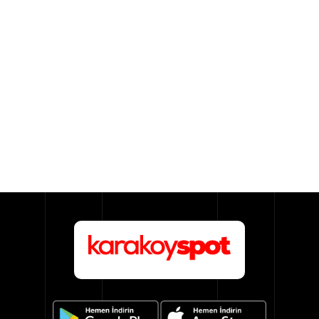
Aydınlatma
Anahtar/Grup
Priz
Zayıf
Akım
Kablosu
Elektrik
ve
Tesisat
Elektrikli
Araç Şarj
İstasyonları