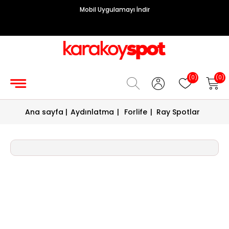
Mobil Uygulamayı İndir
Grup
Priz
Hırdavat/Makine
(0)
(0)
Sigorta/
Ana sayfa
|
Aydınlatma
|
Forlife
|
Ray Spotlar
Şalt
Enerji
Kablosu
Diafon
Sistemleri
Vantilatörler