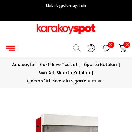
Mobil Uygulamayı İndir
Grup
Priz
Hırdavat/Makine
(0)
(0)
Sigorta/
Ana sayfa
|
Elektrik ve Tesisat
|
Sigorta Kutuları
|
Şalt
Sıva Altı Sigorta Kutuları
|
Enerji
Çetsan 16'lı Sıva Altı Sigorta Kutusu
Kablosu
Diafon
Sistemleri
Vantilatörler