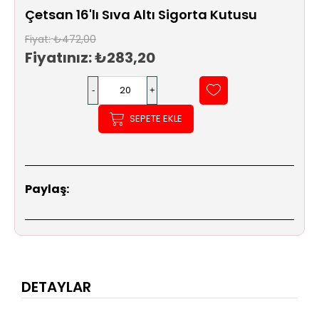
Sıhhi
Çetsan 16'lı Sıva Altı Sigorta Kutusu
Tesisat
Sistemleri
Fiyat:
₺472,00
Fiyatınız:
₺283,20
Ürün
Katalog/Liste
Fiyatları
SEPETE EKLE
Paylaş:
DETAYLAR