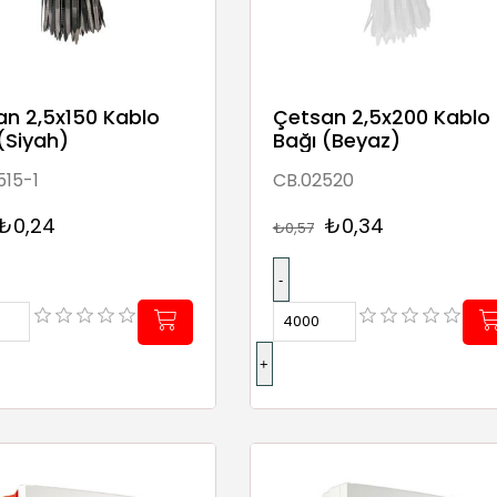
an 2,5x150 Kablo
Çetsan 2,5x200 Kablo
(Siyah)
Bağı (Beyaz)
515-1
CB.02520
₺0,24
₺0,34
₺0,57