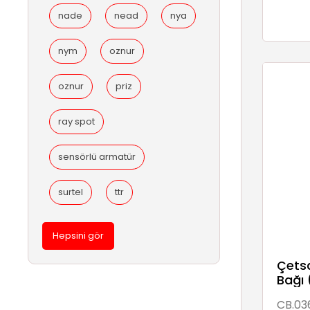
nade
nead
nya
nym
oznur
oznur
priz
ray spot
sensörlü armatür
surtel
ttr
Hepsini gör
Çetsa
Bağı 
CB.03