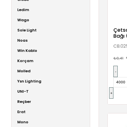
Ledim
Wago
Çets
Sole Light
Bağı 
Noas
CB.02
Win Kablo
₺0,41
Korçam
Molled
Ysn Lighting
UNI-T
Reçber
Erat
Mono