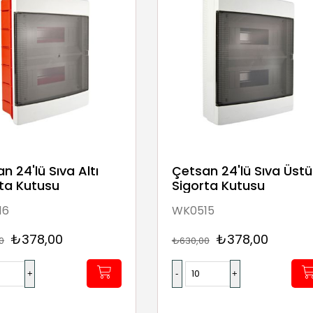
n 24'lü Sıva Altı
Çetsan 24'lü Sıva Üstü
ta Kutusu
Sigorta Kutusu
16
WK0515
₺378,00
₺378,00
0
₺630,00