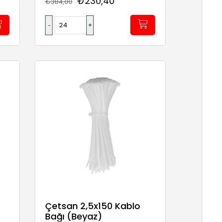
₺230,40
₺384,00
Çetsan 2,5x150 Kablo
Bağı (Beyaz)