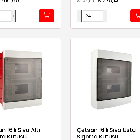
₺10,50
₺230,40
₺384,00
n 16'lı Sıva Altı
Çetsan 16'lı Sıva Üstü
ta Kutusu
Sigorta Kutusu