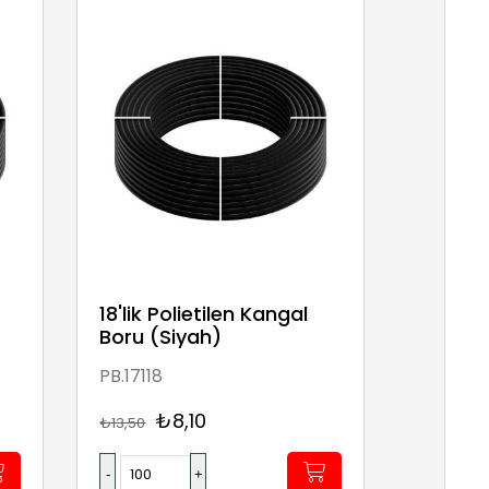
18'lik Polietilen Kangal
Boru (Siyah)
PB.17118
₺8,10
₺13,50