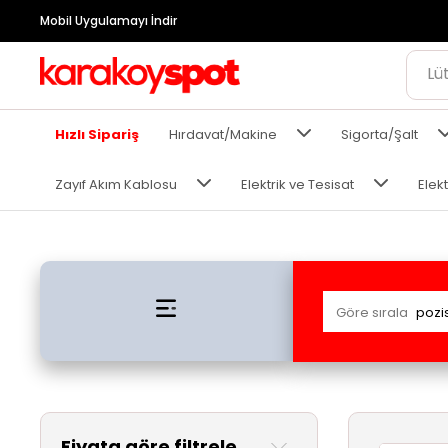
Mobil Uygulamayı İndir
Hızlı Sipariş
Hırdavat/Makine
Sigorta/Şalt
Zayıf Akım Kablosu
Elektrik ve Tesisat
Elekt
Göre sırala
Fiyata göre filtrele