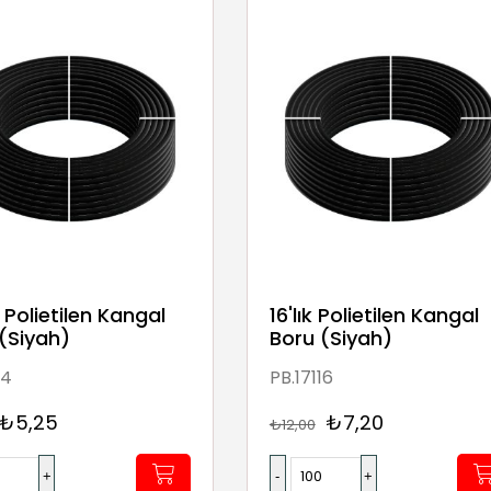
k Polietilen Kangal
16'lık Polietilen Kangal
(Siyah)
Boru (Siyah)
14
PB.17116
₺5,25
₺7,20
₺12,00