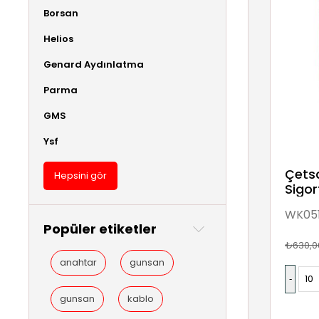
Borsan
Helios
Genard Aydınlatma
Parma
GMS
Ysf
Çetsa
Hepsini gör
Sigor
WK05
Popüler etiketler
₺630,0
anahtar
gunsan
gunsan
kablo