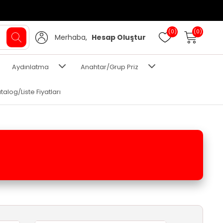
(0)
(0)
Merhaba,
Hesap Oluştur
Aydınlatma
Anahtar/Grup Priz
talog/Liste Fiyatları