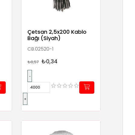
Çetsan 2,5x200 Kablo
Bağı (Siyah)
CB.02520-1
₺0,34
₺0,57