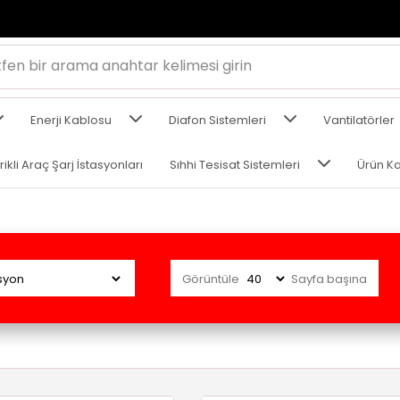
Enerji Kablosu
Diafon Sistemleri
Vantilatörler
rikli Araç Şarj İstasyonları
Sıhhi Tesisat Sistemleri
Ürün Ka
Görüntüle
Sayfa başına