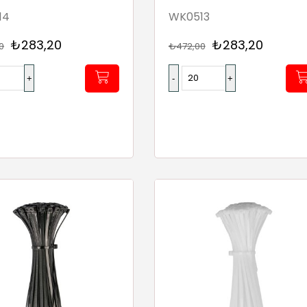
14
WK0513
₺283,20
₺283,20
0
₺472,00