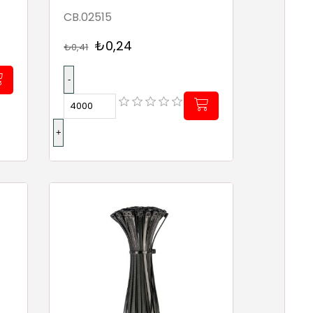
CB.02515
₺0,24
₺0,41