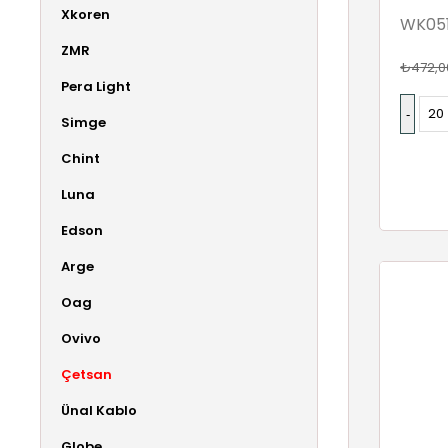
Xkoren
WK05
ZMR
₺472,0
Pera Light
Simge
Chint
Luna
Edson
Arge
Oag
Ovivo
Çetsan
Ünal Kablo
Globe