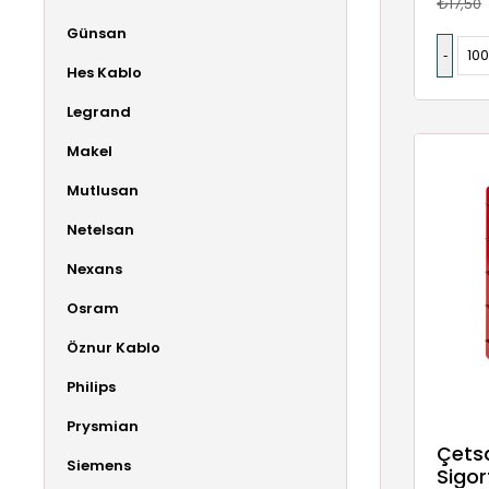
₺17,50
Günsan
Hes Kablo
Legrand
Makel
Mutlusan
Netelsan
Nexans
Osram
Öznur Kablo
Philips
Prysmian
Çetsa
Siemens
Sigor