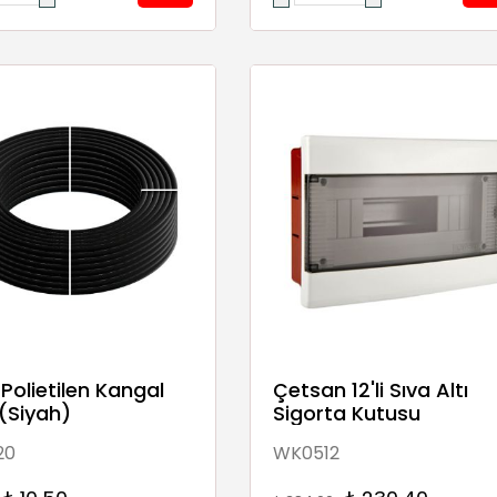
k Polietilen Kangal
Çetsan 12'li Sıva Altı
(Siyah)
Sigorta Kutusu
20
WK0512