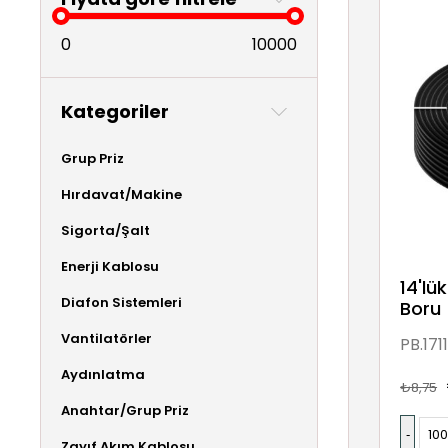
0
10000
Kategoriler
Grup Priz
Hırdavat/Makine
Sigorta/Şalt
Enerji Kablosu
14'lü
Diafon Sistemleri
Boru 
Vantilatörler
PB.171
Aydınlatma
₺8,75
Anahtar/Grup Priz
Zayıf Akım Kablosu