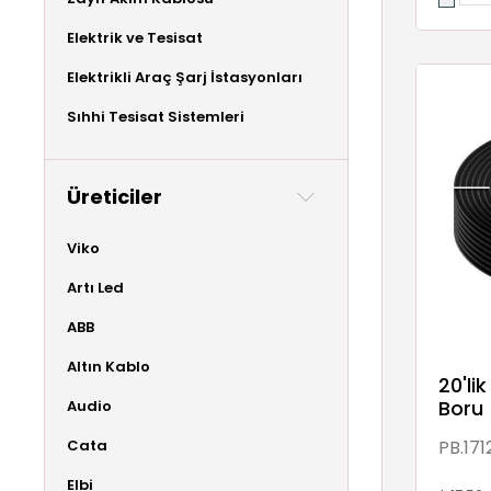
Elektrik ve Tesisat
Elektrikli Araç Şarj İstasyonları
Sıhhi Tesisat Sistemleri
Üreticiler
Viko
Artı Led
ABB
Altın Kablo
20'li
Boru 
Audio
Cata
PB.171
Elbi