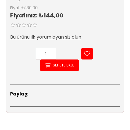
Sıhhi
Fiyat:
₺180,00
Tesisat
Fiyatınız:
₺144,00
Sistemleri
Ürün
Bu ürünü ilk yorumlayan siz olun
Katalog/Liste
Fiyatları
SEPETE EKLE
Paylaş: