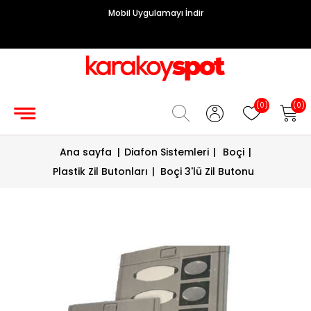
Mobil Uygulamayı İndir
Grup
Priz
Hırdavat/Makine
(0)
(0)
Sigorta/
Ana sayfa
|
Diafon Sistemleri
|
Boçi
|
Şalt
Plastik Zil Butonları
|
Boçi 3'lü Zil Butonu
Enerji
Kablosu
Diafon
Sistemleri
Vantilatörler