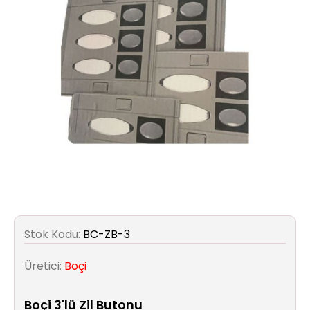
Aydınlatma
Anahtar/Grup
Priz
Zayıf
Akım
Kablosu
Elektrik
ve
Tesisat
Stok Kodu:
BC-ZB-3
Elektrikli
Araç Şarj
Üretici:
Boçi
İstasyonları
Boçi 3'lü Zil Butonu