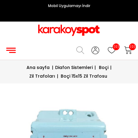
Mobil Uygulamayı İndir
Grup
Priz
Hırdavat/Makine
(0)
(0)
Sigorta/
Ana sayfa
|
Diafon Sistemleri
|
Boçi
|
Şalt
Zil Trafoları
|
Boçi 15x15 Zil Trafosu
Enerji
Kablosu
Diafon
Sistemleri
Vantilatörler