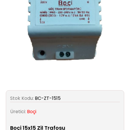
Aydınlatma
Anahtar/Grup
Priz
Zayıf
Akım
Kablosu
Elektrik
ve
Tesisat
Stok Kodu:
BC-ZT-1515
Elektrikli
Araç Şarj
Üretici:
Boçi
İstasyonları
Boçi 15x15 Zil Trafosu