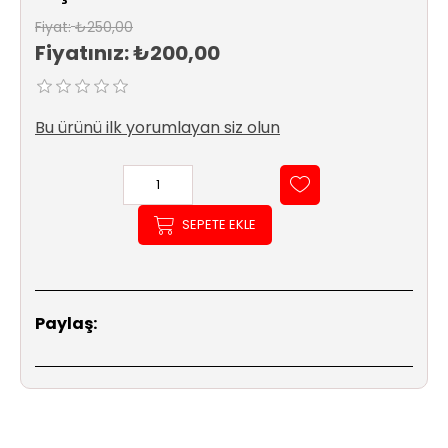
Sıhhi
Fiyat:
₺250,00
Tesisat
Fiyatınız:
₺200,00
Sistemleri
Ürün
Bu ürünü ilk yorumlayan siz olun
Katalog/Liste
Fiyatları
SEPETE EKLE
Paylaş: