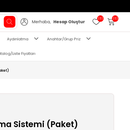
(0)
(0)
Merhaba,
Hesap Oluştur
Aydınlatma
Anahtar/Grup Priz
talog/Liste Fiyatları
aket)
ma Sistemi (Paket)