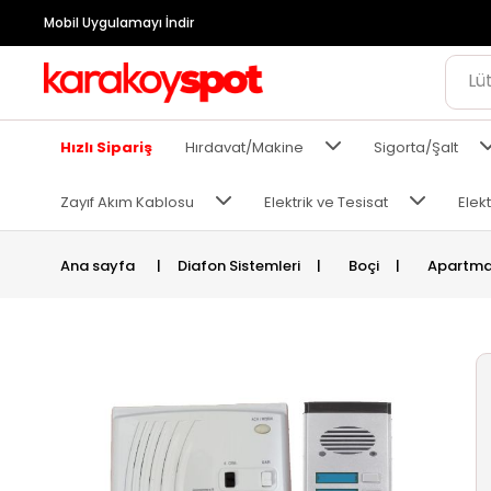
Mobil Uygulamayı İndir
Hızlı Sipariş
Hırdavat/Makine
Sigorta/Şalt
Zayıf Akım Kablosu
Elektrik ve Tesisat
Elekt
Ana sayfa
|
Diafon Sistemleri
|
Boçi
|
Apartma