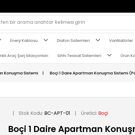
Enerji Kablosu
Diafon Sistemleri
Vantilatörler
rikli Araç Şarj İstasyonları
Sıhhi Tesisat Sistemleri
Ürün Ka
n Konuşma Sistemi
|
Boçi 1 Daire Apartman Konuşma Sistemi (P
|
Stok Kodu:
BC-APT-01
|
Üretici:
Boçi
Boçi 1 Daire Apartman Konuş