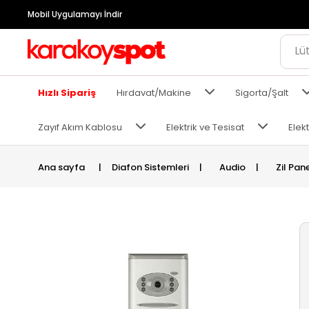
Mobil Uygulamayı İndir
Hızlı Sipariş
Hırdavat/Makine
Sigorta/Şalt
Zayıf Akım Kablosu
Elektrik ve Tesisat
Elekt
Ana sayfa
|
Diafon Sistemleri
|
Audio
|
Zil Pane