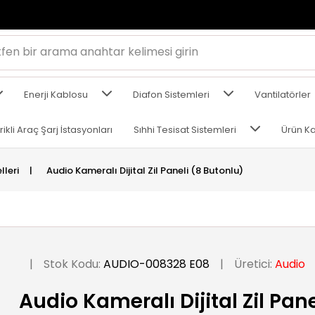
Enerji Kablosu
Diafon Sistemleri
Vantilatörler
rikli Araç Şarj İstasyonları
Sıhhi Tesisat Sistemleri
Ürün Ka
lleri
|
Audio Kameralı Dijital Zil Paneli (8 Butonlu)
|
Stok Kodu:
AUDIO-008328 E08
|
Üretici:
Audio
Audio Kameralı Dijital Zil Pan