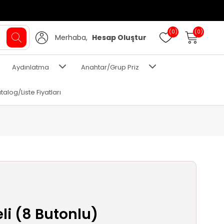
(0)
(0)
Merhaba,
Hesap Oluştur
Aydınlatma
Anahtar/Grup Priz
talog/Liste Fiyatları
eli (8 Butonlu)