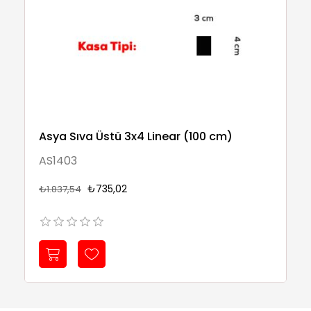
Asya Sıva Üstü 3x4 Linear (100 cm)
AS1403
₺735,02
₺1.837,54