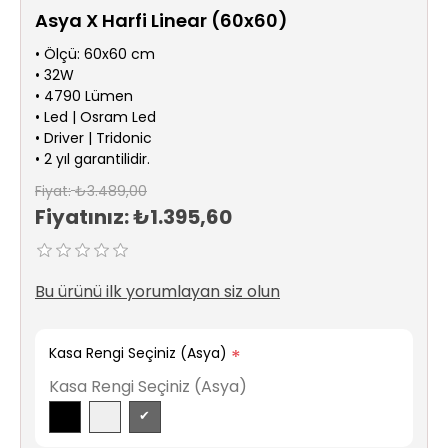
Sıhhi
Asya X Harfi Linear (60x60)
Tesisat
Sistemleri
• Ölçü: 60x60 cm
• 32W
• 4790 Lümen
Ürün
• Led | Osram Led
Katalog/Liste
• Driver | Tridonic
Fiyatları
• 2 yıl garantilidir.
Fiyat:
₺3.489,00
Fiyatınız:
₺1.395,60
Bu ürünü ilk yorumlayan siz olun
Kasa Rengi Seçiniz (Asya)
*
Kasa Rengi Seçiniz (Asya)