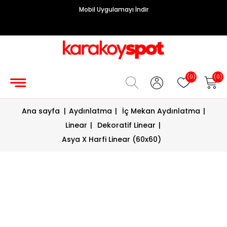
Mobil Uygulamayı İndir
Grup
Priz
Hırdavat/Makine
(0)
(0)
Sigorta/
Ana sayfa
|
Aydınlatma
|
İç Mekan Aydınlatma
|
Şalt
Linear
|
Dekoratif Linear
|
Enerji
Asya X Harfi Linear (60x60)
Kablosu
Diafon
Sistemleri
Vantilatörler