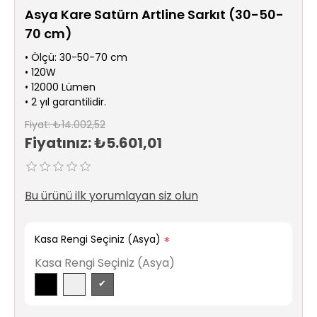
Sıhhi
Asya Kare Satürn Artline Sarkıt (30-50-
Tesisat
70 cm)
Sistemleri
• Ölçü: 30-50-70 cm
• 120W
Ürün
• 12000 Lümen
Katalog/Liste
• 2 yıl garantilidir.
Fiyatları
Fiyat:
₺14.002,52
Fiyatınız:
₺5.601,01
Bu ürünü ilk yorumlayan siz olun
Kasa Rengi Seçiniz (Asya)
*
Kasa Rengi Seçiniz (Asya)