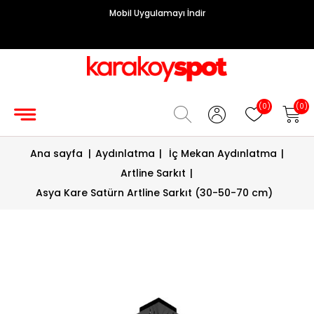
Mobil Uygulamayı İndir
Grup
Priz
Hırdavat/Makine
(0)
(0)
Sigorta/
Ana sayfa
|
Aydınlatma
|
İç Mekan Aydınlatma
|
Şalt
Artline Sarkıt
|
Enerji
Asya Kare Satürn Artline Sarkıt (30-50-70 cm)
Kablosu
Diafon
Sistemleri
Vantilatörler