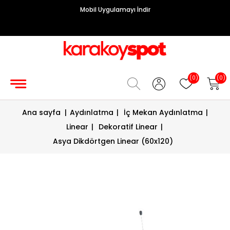
Mobil Uygulamayı İndir
Grup
Priz
Hırdavat/Makine
(0)
(0)
Sigorta/
Ana sayfa
|
Aydınlatma
|
İç Mekan Aydınlatma
|
Şalt
Linear
|
Dekoratif Linear
|
Enerji
Asya Dikdörtgen Linear (60x120)
Kablosu
Diafon
Sistemleri
Vantilatörler