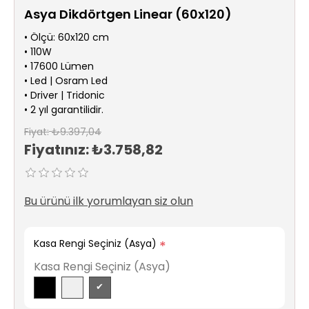
Sıhhi
Asya Dikdörtgen Linear (60x120)
Tesisat
Sistemleri
• Ölçü: 60x120 cm
• 110W
• 17600 Lümen
Ürün
• Led | Osram Led
Katalog/Liste
• Driver | Tridonic
Fiyatları
• 2 yıl garantilidir.
Fiyat:
₺9.397,04
Fiyatınız:
₺3.758,82
Bu ürünü ilk yorumlayan siz olun
Kasa Rengi Seçiniz (Asya)
*
Kasa Rengi Seçiniz (Asya)