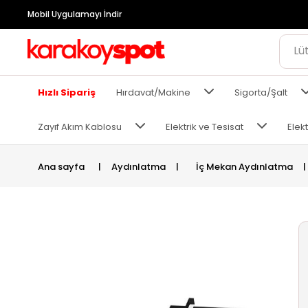
Mobil Uygulamayı İndir
Hızlı Sipariş
Hırdavat/Makine
Sigorta/Şalt
Zayıf Akım Kablosu
Elektrik ve Tesisat
Elekt
Ana sayfa
|
Aydınlatma
|
İç Mekan Aydınlatma
|