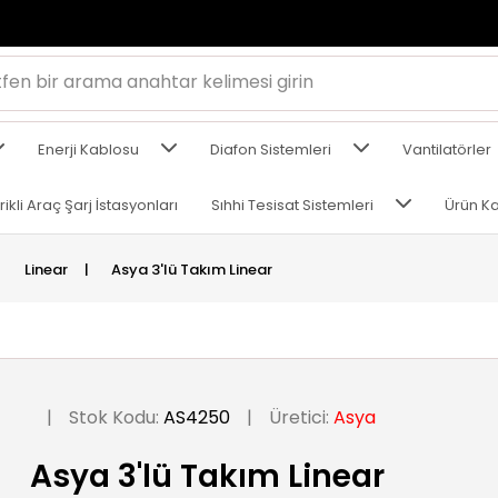
Enerji Kablosu
Diafon Sistemleri
Vantilatörler
rikli Araç Şarj İstasyonları
Sıhhi Tesisat Sistemleri
Ürün Ka
Linear
|
Asya 3'lü Takım Linear
|
Stok Kodu:
AS4250
|
Üretici:
Asya
Asya 3'lü Takım Linear