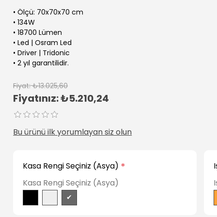
• Ölçü: 70x70x70 cm
• 134W
• 18700 Lümen
• Led | Osram Led
• Driver | Tridonic
• 2 yıl garantilidir.
Fiyat:
₺13.025,60
Fiyatınız:
₺5.210,24
Bu ürünü ilk yorumlayan siz olun
Kasa Rengi Seçiniz (Asya)
*
Kasa Rengi Seçiniz (Asya)