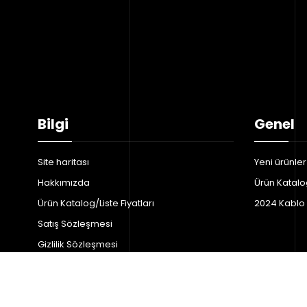
Bilgi
Genel
Site haritası
Yeni ürünler
Hakkımızda
Ürün Katalog
Ürün Katalog/Liste Fiyatları
2024 Kablo F
Satış Sözleşmesi
Gizlilik Sözleşmesi
İptal ve İade Şartları
Bizimle iletişime geçin