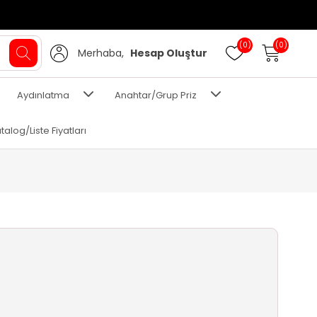
(0)
(0)
Merhaba,
Hesap Oluştur
Aydınlatma
Anahtar/Grup Priz
talog/Liste Fiyatları