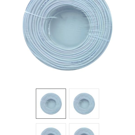
Aydınlatma
Anahtar/Grup
Priz
Zayıf
Akım
Kablosu
Elektrik
ve
Tesisat
Elektrikli
Araç Şarj
İstasyonları