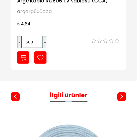
Arge Kablo RG6U6 Tv Kablosu (CCA)
argerg6u6cca
₺4,64
İlgili ürünler