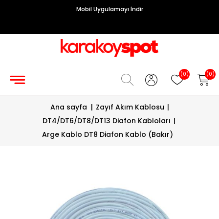
Mobil Uygulamayı İndir
Grup
Priz
Hırdavat/Makine
(0)
(0)
Sigorta/
Ana sayfa
|
Zayıf Akım Kablosu
|
Şalt
DT4/DT6/DT8/DT13 Diafon Kabloları
|
Enerji
Arge Kablo DT8 Diafon Kablo (Bakır)
Kablosu
Diafon
Sistemleri
Vantilatörler