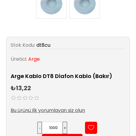
Sıhhi
Tesisat
Sistemleri
Ürün
Katalog/Liste
Stok Kodu:
dt8cu
Fiyatları
Üretici:
Arge
Arge Kablo DT8 Diafon Kablo (Bakır)
₺13,22
Bu ürünü ilk yorumlayan siz olun