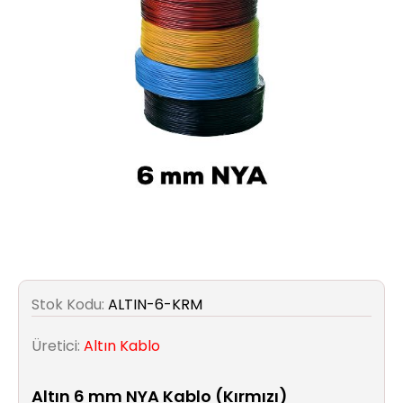
Aydınlatma
Anahtar/Grup
Priz
Zayıf
Akım
Kablosu
Elektrik
ve
Tesisat
Stok Kodu:
ALTIN-6-KRM
Elektrikli
Araç Şarj
Üretici:
Altın Kablo
İstasyonları
Altın 6 mm NYA Kablo (Kırmızı)