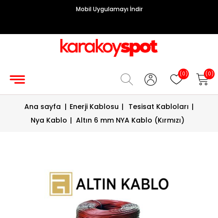
Mobil Uygulamayı İndir
Grup
Priz
Hırdavat/Makine
(0)
(0)
Sigorta/
Ana sayfa
|
Enerji Kablosu
|
Tesisat Kabloları
|
Şalt
Nya Kablo
|
Altın 6 mm NYA Kablo (Kırmızı)
Enerji
Kablosu
Diafon
Sistemleri
Vantilatörler