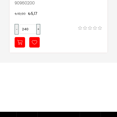
90960200
₺5,17
₺18,80