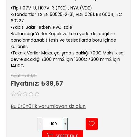
Sıhhi
•Tip H07V-U, H07V-R (TSE) , NYA (VDE)
Tesisat
•Standartlar TS EN 50525-2-31, VDE 0281, BS 6004, IEC
Sistemleri
60227
•Yapısı Bakır iletken, PVC izole
Ürün
•Kullanıldığı Yerler Kapalı ve kuru yerlerde, dağıtım
Katalog/Liste
panolarında,sabit tesis ve tesisatlarda boru içinde
Fiyatları
kullanılır.
•Teknik Veriler Maks. çalışma sıcaklığı 700C Maks. kısa
devre sıcaklığı ≤300 mm2 için 1600C >300 mm2 için
1400C
Fiyat:
₺99,15
Fiyatınız:
₺38,67
Bu ürünü ilk yorumlayan siz olun
SEPETE EKLE