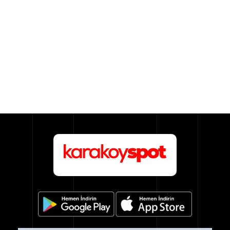
Sıhhi
Tesisat
Sistemleri
Ürün
Katalog/Liste
Fiyatları