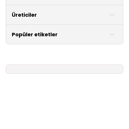
Aydınlatma
Üreticiler
Anahtar/Grup
Priz
Popüler etiketler
Zayıf
Akım
Kablosu
Elektrik
ve
Tesisat
Elektrikli
Araç Şarj
İstasyonları