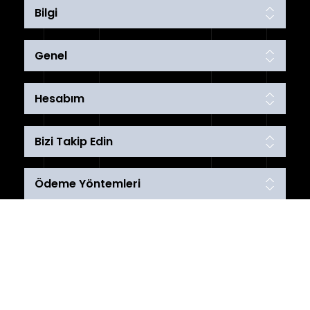
Bilgi
Genel
Hesabım
Bizi Takip Edin
Ödeme Yöntemleri
Telif hakkı © 2026 karakoyspot. Tüm hakları saklıdır.
Powered by
nopCommerce