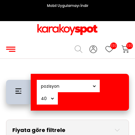
Mobil Uygulamayı İndir
Grup
Priz
Hırdavat/Makine
(0)
(0)
Sigorta/
Şalt
Enerji
Kablosu
Diafon
Sistemleri
Vantilatörler
Fiyata göre filtrele